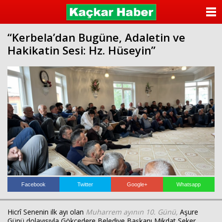
ANASAYFA
“Kerbela’dan Bugüne, Adaletin ve
KATEGORİLER
Hakikatin Sesi: Hz. Hüseyin”
YAZARLAR
ANKETLER
FOTO GALERİ
VİDEO GALERİ
KÜNYE
İLETİŞİM
Facebook
Twitter
Google+
Whatsapp
Hicrî Senenin ilk ayı olan
Muharrem ayının 10. Günü,
Aşure
Günü dolayısıyla Gökçedere Belediye Başkanı Mikdat Şeker