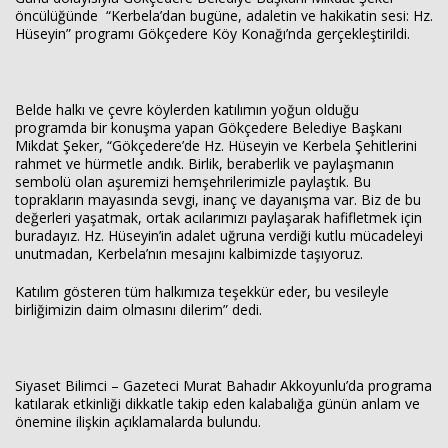
öncülüğünde “Kerbela’dan bugüne, adaletin ve hakikatin sesi: Hz.
Hüseyin” programı Gökçedere Köy Konağı’nda gerçekleştirildi.
Belde halkı ve çevre köylerden katılımın yoğun olduğu
programda bir konuşma yapan Gökçedere Belediye Başkanı
Haberin Doğru Adresi.
Mikdat Şeker, “Gökçedere’de Hz. Hüseyin ve Kerbela Şehitlerini
rahmet ve hürmetle andık. Birlik, beraberlik ve paylaşmanın
sembolü olan aşuremizi hemşehrilerimizle paylaştık. Bu
toprakların mayasında sevgi, inanç ve dayanışma var. Biz de bu
değerleri yaşatmak, ortak acılarımızı paylaşarak hafifletmek için
buradayız. Hz. Hüseyin’in adalet uğruna verdiği kutlu mücadeleyi
unutmadan, Kerbela’nın mesajını kalbimizde taşıyoruz.
Katılım gösteren tüm halkımıza teşekkür eder, bu vesileyle
birliğimizin daim olmasını dilerim” dedi.
Siyaset Bilimci – Gazeteci Murat Bahadır Akkoyunlu’da programa
katılarak etkinliği dikkatle takip eden kalabalığa günün anlam ve
önemine ilişkin açıklamalarda bulundu.