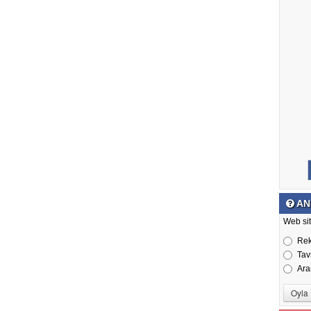
AN
Web sit
Re
Tav
Ara