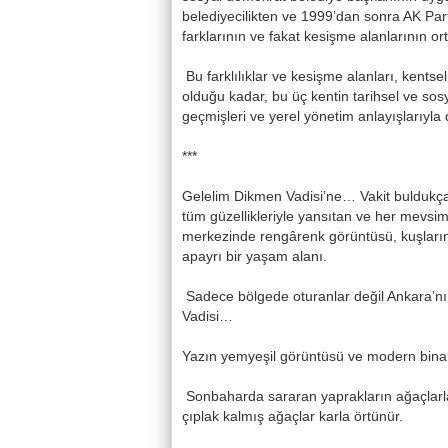
belediyecilikten ve 1999’dan sonra AK Parti
farklarının ve fakat kesişme alanlarının o
Bu farklılıklar ve kesişme alanları, kentsel po
olduğu kadar, bu üç kentin tarihsel ve sos
geçmişleri ve yerel yönetim anlayışlarıyla d
***
Gelelim Dikmen Vadisi’ne… Vakit buldukça; 
tüm güzellikleriyle yansıtan ve her mevsi
merkezinde rengârenk görüntüsü, kuşların c
apayrı bir yaşam alanı.
Sadece bölgede oturanlar değil Ankara’nın
Vadisi…
Yazın yemyeşil görüntüsü ve modern binala
Sonbaharda sararan yaprakların ağaçlarla
çıplak kalmış ağaçlar karla örtünür.