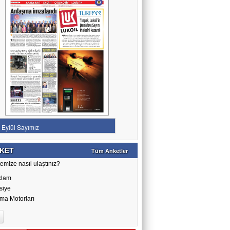
KET
Tüm Anketler
emize nasıl ulaştınız?
klam
siye
ma Motorları