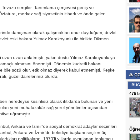
r. Tevazu sergiler. Tanımlama çerçevesi geniş ve
Özfatura, merkez sağ siyasetinin itibarlı ve önde gelen
 Emrinde danışman olarak çalışmaktan onur duyduğum, devlet
evlet eski bakanı Yılmaz Karakoyunlu ile birlikte Dikmen
i uzun uzun anlatmıştı, yakın dostu Yılmaz Karakoyunlu’ya.
ım amaçlı almasını önermişti. Dönemin kudretli bakanı
 bile sözü olur, etik olmaz diyerek kabul etmemişti. Keşke
ÇO
lı, güzel dairelerimiz olurdu.
BUG
476 b
eri neredeyse kesintisiz olarak iktidarda bulunan ve yeni
sı olan yeni muhafazakâr sağ yerel yönetimler açısından
tiye uğramıştır.
anbul, Ankara ve İzmir’de sosyal demokrat adaylar seçimleri
Öğren
tanbul, Ankara ve İzmir’de belediye başkanı seçilen üç
dıkları politikaların, 1970’li yıllarda uygulanan toplumcu