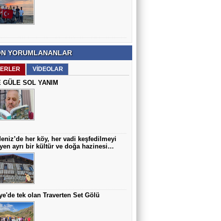
Prof. Dr. Mustafa İmamoğlu
Çocuklarda En Sık Görülen Doğumsal
Anomalilerden Biri: Hipospadias
N YORUMLANANLAR
Arif AZAK
Hoca Mezarı Yaylası Doğaseverleri
ERLER
VİDEOLAR
Büyüledi…
 GÜLE SOL YANIM
eniz’de her köy, her vadi keşfedilmeyi
yen ayrı bir kültür ve doğa hazinesi…
ye'de tek olan Traverten Set Gölü