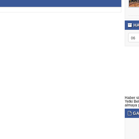
HA
Haber si
Yetki Be
almaya ye
GA