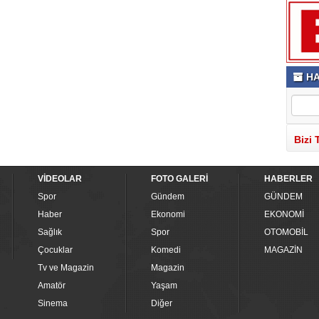
HA
Bizi 
VİDEOLAR
FOTO GALERİ
HABERLER
Spor
Gündem
GÜNDEM
Haber
Ekonomi
EKONOMİ
Sağlık
Spor
OTOMOBİL
Çocuklar
Komedi
MAGAZİN
Tv ve Magazin
Magazin
Amatör
Yaşam
Sinema
Diğer