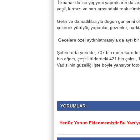
İlkbahar’da ise yepyeni yaprakların dalla
yeşil, kırmızı ve sarı arasındaki renk cümbü
Gelin ve damatlıklarıyla düğün günlerini öl
çekerek yürüyüş yapanlar, gezenler, park
Gecelere özel aydınlatmasıyla da ayrı bi
Şehrin orta yerinde, 707 bin metrekareden
bin ağacı, çeşitli türlerdeki 421 bin çalıs
Vadisi’nin güzelliği işte böyle yansıyor fo
YORUMLAR
Henüz Yorum Eklenmemiştir.Bu Yazı'ya