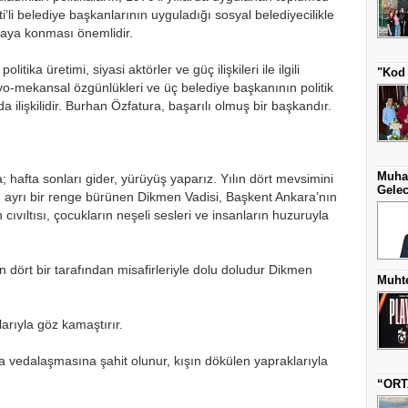
’li belediye başkanlarının uyguladığı sosyal belediyecilikle
rtaya konması önemlidir.
litika üretimi, siyasi aktörler ve güç ilişkileri ile ilgili
"Kod 
yo-mekansal özgünlükleri ve üç belediye başkanının politik
a ilişkilidir. Burhan Özfatura, başarılı olmuş bir başkandır.
Muha
hafta sonları gider, yürüyüş yaparız. Yılın dört mevsimini
Gelec
m ayrı bir renge bürünen Dikmen Vadisi, Başkent Ankara’nın
ıvıltısı, çocukların neşeli sesleri ve insanların huzuruyla
 dört bir tarafından misafirleriyle dolu doludur Dikmen
Muhte
rıyla göz kamaştırır.
 vedalaşmasına şahit olunur, kışın dökülen yapraklarıyla
“ORT