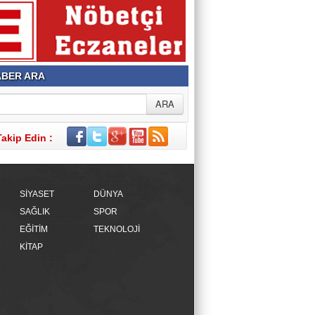
BER ARA
Takip Edin :
SİYASET
DÜNYA
SAĞLIK
SPOR
EĞİTİM
TEKNOLOJİ
KİTAP