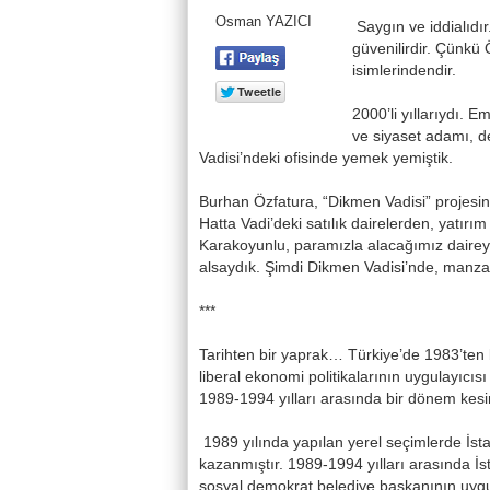
Osman YAZICI
Saygın ve iddialıdı
güvenilirdir. Çünkü 
isimlerindendir.
2000’li yıllarıydı.
ve siyaset adamı, d
Vadisi’ndeki ofisinde yemek yemiştik.
Burhan Özfatura, “Dikmen Vadisi” projesin
Hatta Vadi’deki satılık dairelerden, yatır
Karakoyunlu, paramızla alacağımız daireye
alsaydık. Şimdi Dikmen Vadisi’nde, manzara
***
Tarihten bir yaprak… Türkiye’de 1983’ten b
liberal ekonomi politikalarının uygulayıcı
1989-1994 yılları arasında bir dönem kesin
1989 yılında yapılan yerel seçimlerde İst
kazanmıştır. 1989-1994 yılları arasında İs
sosyal demokrat belediye başkanının uygula