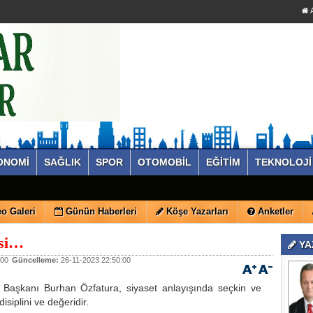
A
ONOMİ
SAĞLIK
SPOR
OTOMOBİL
EĞİTİM
TEKNOLOJİ
o Galeri
Günün Haberleri
Köşe Yazarları
Anketler
si…
YA
:00
Güncelleme:
26-11-2023 22:50:00
e Başkanı Burhan Özfatura, siyaset anlayışında seçkin ve
 disiplini ve değeridir.