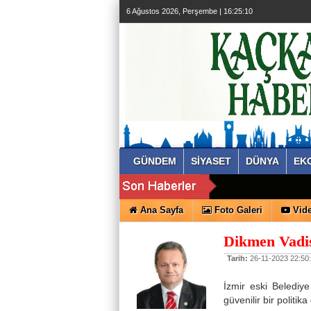
6 Ağustos 2026, Perşembe | 16:25:10
GÜNDEM
SİYASET
DÜNYA
EK
Ana Sayfa
Foto Galeri
Vide
Dikmen Vadi
Tarih:
26-11-2023 22:50
İzmir eski Belediy
güvenilir bir politika