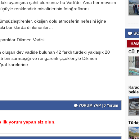
rdaki uyanışına şahit olursunuz bu Vadi’de. Ama her mevsim
şüyle renklendirir misafirlerinin fotoğraflarını.
ümsüzleştirenler, oksijen dolu atmosferin nefesini içine
taki banklarda dinlenenler…
SO
r parıldar Dikmen Vadisi…
HAB
 oluşan dev vadide bulunan 42 farklı türdeki yaklaşık 20
GÜLE
ı, 15 bin sarmaşığı ve rengarenk çiçekleriyle Dikmen
toğraf karelerine…
Karad
bekle
YORUM YAP | 0 Yorum
 ilk yorum yapan siz olun.
Türki