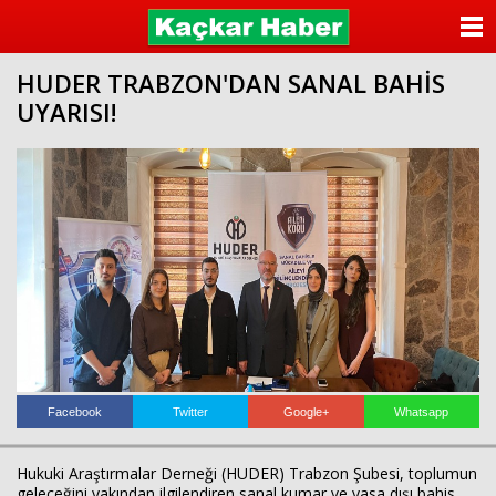
ANASAYFA
HUDER TRABZON'DAN SANAL BAHİS
KATEGORİLER
UYARISI!
YAZARLAR
ANKETLER
FOTO GALERİ
VİDEO GALERİ
KÜNYE
İLETİŞİM
Facebook
Twitter
Google+
Whatsapp
Hukuki Araştırmalar Derneği (HUDER) Trabzon Şubesi, toplumun
geleceğini yakından ilgilendiren sanal kumar ve yasa dışı bahis