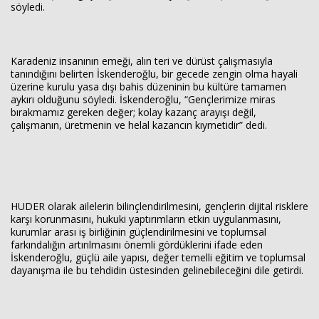
söyledi.
Karadeniz insanının emeği, alın teri ve dürüst çalışmasıyla
tanındığını belirten İskenderoğlu, bir gecede zengin olma hayali
üzerine kurulu yasa dışı bahis düzeninin bu kültüre tamamen
aykırı olduğunu söyledi. İskenderoğlu, “Gençlerimize miras
bırakmamız gereken değer; kolay kazanç arayışı değil,
çalışmanın, üretmenin ve helal kazancın kıymetidir” dedi.
HUDER olarak ailelerin bilinçlendirilmesini, gençlerin dijital risklere
karşı korunmasını, hukuki yaptırımların etkin uygulanmasını,
kurumlar arası iş birliğinin güçlendirilmesini ve toplumsal
farkındalığın artırılmasını önemli gördüklerini ifade eden
İskenderoğlu, güçlü aile yapısı, değer temelli eğitim ve toplumsal
dayanışma ile bu tehdidin üstesinden gelinebileceğini dile getirdi.