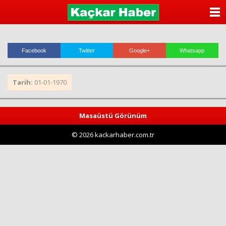
ANASAYFA
KATEGORİLER
Facebook
Twitter
Google+
Whatsapp
YAZARLAR
Tarih:
01-01-1970
ANKETLER
FOTO GALERİ
Masaüstü Görünüm
© 2026 kackarhaber.com.tr
VİDEO GALERİ
KÜNYE
İLETİŞİM