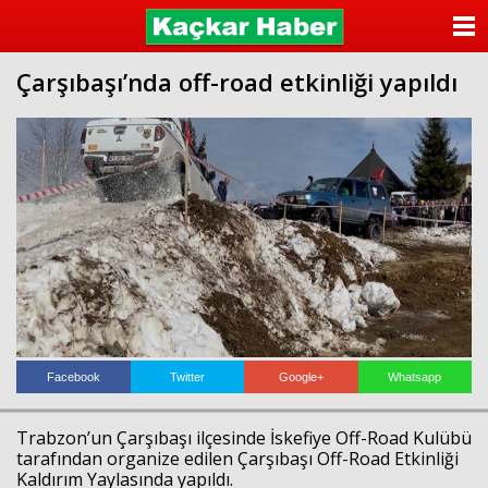
ANASAYFA
Çarşıbaşı’nda off-road etkinliği yapıldı
KATEGORİLER
YAZARLAR
ANKETLER
FOTO GALERİ
VİDEO GALERİ
KÜNYE
Facebook
Twitter
Google+
Whatsapp
İLETİŞİM
Trabzon’un Çarşıbaşı ilçesinde İskefiye Off-Road Kulübü
tarafından organize edilen Çarşıbaşı Off-Road Etkinliği
Kaldırım Yaylasında yapıldı.