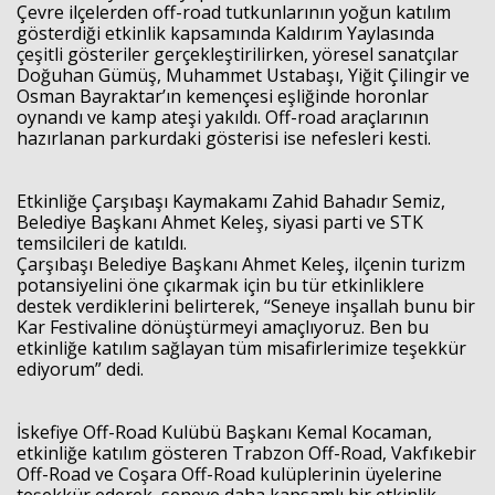
Çevre ilçelerden off-road tutkunlarının yoğun katılım
gösterdiği etkinlik kapsamında Kaldırım Yaylasında
çeşitli gösteriler gerçekleştirilirken, yöresel sanatçılar
Doğuhan Gümüş, Muhammet Ustabaşı, Yiğit Çilingir ve
Osman Bayraktar’ın kemençesi eşliğinde horonlar
oynandı ve kamp ateşi yakıldı. Off-road araçlarının
hazırlanan parkurdaki gösterisi ise nefesleri kesti.
Haberin Doğru Adresi.
Etkinliğe Çarşıbaşı Kaymakamı Zahid Bahadır Semiz,
Belediye Başkanı Ahmet Keleş, siyasi parti ve STK
temsilcileri de katıldı.
Çarşıbaşı Belediye Başkanı Ahmet Keleş, ilçenin turizm
potansiyelini öne çıkarmak için bu tür etkinliklere
destek verdiklerini belirterek, “Seneye inşallah bunu bir
Kar Festivaline dönüştürmeyi amaçlıyoruz. Ben bu
etkinliğe katılım sağlayan tüm misafirlerimize teşekkür
ediyorum” dedi.
İskefiye Off-Road Kulübü Başkanı Kemal Kocaman,
etkinliğe katılım gösteren Trabzon Off-Road, Vakfıkebir
Off-Road ve Coşara Off-Road kulüplerinin üyelerine