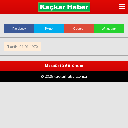
ANASAYFA
KATEGORİLER
Facebook
Twitter
Google+
Whatsapp
YAZARLAR
Tarih:
01-01-1970
ANKETLER
FOTO GALERİ
Masaüstü Görünüm
© 2026 kackarhaber.com.tr
VİDEO GALERİ
KÜNYE
İLETİŞİM