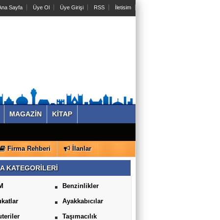
na Sayfa
Üye Ol
Üye Girişi
RSS
İletisim
MAGAZİN
KİTAP
Firma Rehberi
İlanlar
A KATEGORİLERİ
M
Benzinlikler
katlar
Ayakkabıcılar
uteriler
Taşımacılık