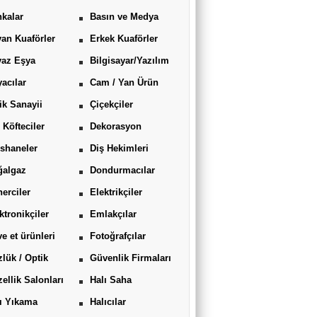
kalar
Basın ve Medya
an Kuaförler
Erkek Kuaförler
yaz Eşya
Bilgisayar/Yazılım
acılar
Cam / Yan Ürün
ik Sanayii
Çiçekçiler
 Köfteciler
Dekorasyon
shaneler
Diş Hekimleri
ğalgaz
Dondurmacılar
erciler
Elektrikçiler
ktronikçiler
Emlakçılar
ve et ürünleri
Fotoğrafçılar
lük / Optik
Güvenlik Firmaları
ellik Salonları
Halı Saha
ı Yıkama
Halıcılar