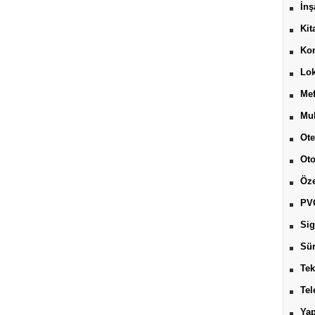
İnş
Kit
Kon
Lok
Mef
Muh
Ote
Ot
Öze
PV
Sig
Sür
Tek
Tel
Yap