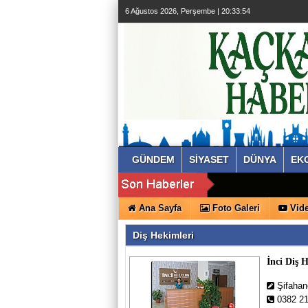
6 Ağustos 2026, Perşembe | 20:33:55
GÜNDEM
SİYASET
DÜNYA
EK
Ana Sayfa
Foto Galeri
Vide
Diş Hekimleri
İnci Diş H
Şifahan
0382 21