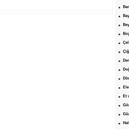
Ban
Bay
Be
Boy
Çel
Çiğ
Der
Do
Dön
Ele
Et 
Göz
Güz
Hal