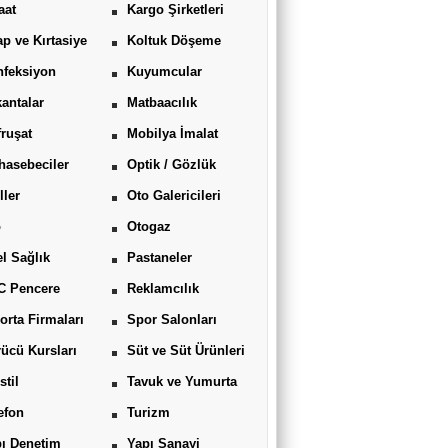
aat
Kargo Şirketleri
ap ve Kırtasiye
Koltuk Döşeme
feksiyon
Kuyumcular
antalar
Matbaacılık
ruşat
Mobilya İmalat
asebeciler
Optik / Gözlük
ller
Oto Galericileri
o
Otogaz
l Sağlık
Pastaneler
C Pencere
Reklamcılık
orta Firmaları
Spor Salonları
ücü Kursları
Süt ve Süt Ürünleri
stil
Tavuk ve Yumurta
efon
Turizm
ı Denetim
Yapı Sanayi