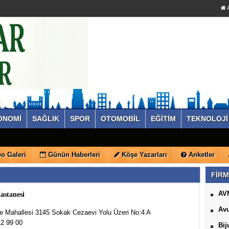
A
ONOMİ
SAĞLIK
SPOR
OTOMOBİL
EĞİTİM
TEKNOLOJİ
o Galeri
Günün Haberleri
Köşe Yazarları
Anketler
FİRM
AV
astanesi
Avu
e Mahallesi 3145 Sokak Cezaevi Yolu Üzeri No:4 A
2 99 00
Bij