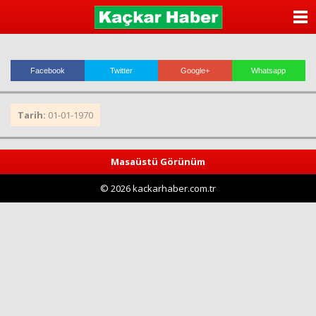
ANASAYFA
KATEGORİLER
Facebook
Twitter
Google+
Whatsapp
YAZARLAR
Tarih:
01-01-1970
ANKETLER
FOTO GALERİ
Masaüstü Görünüm
© 2026 kackarhaber.com.tr
VİDEO GALERİ
KÜNYE
İLETİŞİM