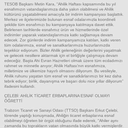
TESOB Başkanı Metin Kara, “Ahilik Haftası kapsamında bu yıl
esnafımızın vatandaşlarımıza daha yakın olabilmesi ve Ahilik
kültürünü yaşatabilmesi amacıyla bir indirim kampanyası başlattık.
Merkez ve ilçelerimizde bulunan esnaf odalarımızla koordineli
şekilde tüm esnafımızı bu kampanyaya katılmaya davet ettik.
Belirlenen tarihlerde esnafımız ürün ve hizmetlerinde özel
indirimler yaparak vatandaşlarımıza katkı sağlamaya devam
edecek. Zor günlerde indirim kampanyamıza katılan, katkı veren
tüm odalarımıza, esnaf ve sanatkarlarımıza huzurlarınızda
teşekkür ediyorum. Bizler Ahilik geleneğinin değerlerini yaşatmak
ve gelecek nesillere aktarmak için el birliğiyle çalışmaya devam
edeceğiz. Başta Ahi Evran Hazretleri olmak üzere tüm ecdadımızı
rahmet ve minnetle anıyor; Ahilik Haftası’nın esnafımıza,
milletimize ve ülkemize hayırlı olmasını diliyorum. Bu vesileyle,
Ahilik ruhunu yaşatan tüm esnaf ve sanatkârlarımızı bir kez daha
tebrik ediyor; birlik, dayanışma ve başarı dolu nice yıllar diliyorum”
ifadesini kullandı.
ÇELEBİ: AHİLİK TİCARET ERBAPLARINA ESNAF OLMAYI
ÖĞRETTİ
Trabzon Ticaret ve Sanayi Odası (TTSO) Başkanı Erkut Çelebi,
törende yaptığı konuşmada, Ahiliğin ticaret erbaplarına esnaf
olabilmeyi öğreten bir örgüt olduğunu ifade ederek, “Ahiler aynı
zamanda bu toprakların vatan olmasında büyük katkı vermişlerdir.