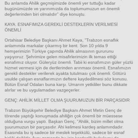
Bu anlamda Ahilik geçmişimizde önemli yer tuttuğu kadar
bugünümüzde ve yarınımızda da toplumumuzun en önemli
değerlerinden biri olmalıdır” diye konuştu.
KAYA: ESNAFIMIZA GEREKLİ DESTEKLERİN VERİLMESİ
ÖNEMLİ
Ortahisar Belediye Başkanı Ahmet Kaya, "Trabzon esnaflık
anlamında markalar çıkarmış bir kent. Son 10 yılda 9
hemşerimizin Türkiye çapında Ahilik almasının gururunu
yaşıyoruz. Şehrimize gelen misafirlerimizin ilk temas ettiği
esnafımız oluyor. Güleryüz önemli. Tabii ki esnafımızın güler yüzlü
hizmet vermesi için de dertlerinden arınması önemli. Esnafımızın
gerekli destekler verilerek ayakta tutulması çok önemli. Götürü
usulde çalışan esnaflarımızın deftere kaydedilmesi söz konusu.
Bütün Esnaf Odaları buna karşı. Umarım yetkililer bunu dikkate
alırlar ve bu uygulamadan vazgeçerler.
GENÇ: AHİLİK MİLLET OLMA ŞUURUMUZUN BİR PARÇASIDIR
Trabzon Büyükşehir Belediye Başkanı Ahmet Metin Genç de
törende yaptığı konuşmada ahiliğin çok önemli bir müessese
olduğuna vurgu yaptı. Başkan Genç, “Ahilik, bizim millet olma
şuurumuzun bir parçasıdır. Ahi kelimesi kardeş anlamındadır.
Esasında bu iş sadece bir meslek teşekkülü, sadece bir esnaf