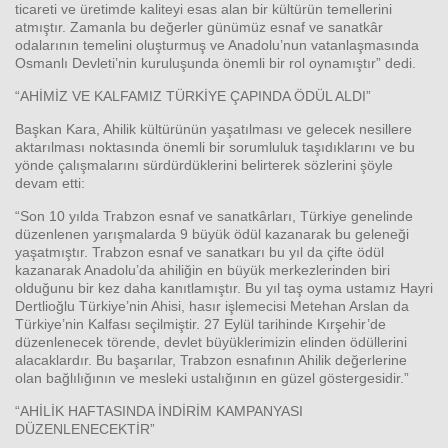
ticareti ve üretimde kaliteyi esas alan bir kültürün temellerini
atmıştır. Zamanla bu değerler günümüz esnaf ve sanatkâr
odalarının temelini oluşturmuş ve Anadolu’nun vatanlaşmasında
Osmanlı Devleti’nin kuruluşunda önemli bir rol oynamıştır” dedi.
“AHİMİZ VE KALFAMIZ TÜRKİYE ÇAPINDA ÖDÜL ALDI”
Başkan Kara, Ahilik kültürünün yaşatılması ve gelecek nesillere
aktarılması noktasında önemli bir sorumluluk taşıdıklarını ve bu
yönde çalışmalarını sürdürdüklerini belirterek sözlerini şöyle
devam etti:
“Son 10 yılda Trabzon esnaf ve sanatkârları, Türkiye genelinde
düzenlenen yarışmalarda 9 büyük ödül kazanarak bu geleneği
yaşatmıştır. Trabzon esnaf ve sanatkarı bu yıl da çifte ödül
kazanarak Anadolu’da ahiliğin en büyük merkezlerinden biri
olduğunu bir kez daha kanıtlamıştır. Bu yıl taş oyma ustamız Hayri
Dertlioğlu Türkiye’nin Ahisi, hasır işlemecisi Metehan Arslan da
Türkiye’nin Kalfası seçilmiştir. 27 Eylül tarihinde Kırşehir’de
düzenlenecek törende, devlet büyüklerimizin elinden ödüllerini
alacaklardır. Bu başarılar, Trabzon esnafının Ahilik değerlerine
olan bağlılığının ve mesleki ustalığının en güzel göstergesidir.”
“AHİLİK HAFTASINDA İNDİRİM KAMPANYASI
DÜZENLENECEKTİR”