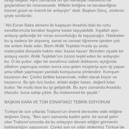
birliği değildir. Aynı zamanda bu işin kardeşlik hukukunu da
güçlendiren bir müessesedir. Milletin birliğine ve beraberliğine
hizmet güzel ve önemli bir anlayıştır” dedi. Başkan Genç, sözlerini
şöyle sürdürdü:
“Ahi Evran Baba dönemi ile başlayan Anadolu’daki bu ruhu
esnaflarımızla beraber bugüne kadar taşıyabildik. İnşallah aynı
anlayışı geleceğe bir miras sorumluluğu ile taşıyacağız. Hakikaten
bu iş sadece bir alışveriş, sanat ve zanaat öğrenme işinden çok
öte anlam ifade eder. Bizim Ahilik Teşkilatı’mızda şu anda
materyalist dünyada hakim olan 'kazan kazan' fikrinden ziyade bir
anlayış vardır. Ahilik Teşkilatı’nın özünü teşkil eden bir anlayıştır
bu. O da şudur: eğer bir esnafımız sabah dükkanını açtığında
siftahını yapmışsa ondan sonra ona gelen müşteriyi aynı işi yapan
ama siftah yapmayan yandaki komşusuna yönlendirir. Komşum
kazansın der. Çünkü birlikte kazanırsak, millet olarak büyür ve
kazanırız. Bu işin özü budur, ahlaki değer katan, değerli kılan
budur. Ne mutlu bize bu işi geliştirdik. Bu aynı zamanda Anadolu
irfanıdır, buna sahip çıktık. Bu mükemmel bir şeydir.”
BAŞKAN KARA VE TÜM ESNAFIMIZI TEBRİK EDİYORUM
Türkiye’de son yıllarda Trabzon’un önemli dereceler elde ettiğine
değinen Genç, “Ben aynı zamanda kadim şehir, bir esnaf şehri
olan Trabzon’umuzda da bu anlayışın devam ettiğini görmenin
bahtiyarlığını yaşıyorum. Çünkü son on yıldır ahilerimiz Türkiye’de