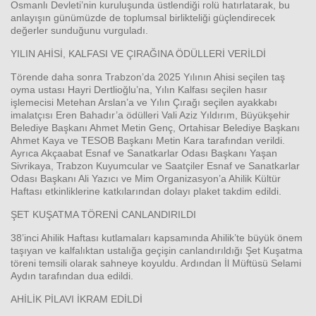
Osmanlı Devleti’nin kuruluşunda üstlendiği rolü hatırlatarak, bu
anlayışın günümüzde de toplumsal birlikteliği güçlendirecek
değerler sunduğunu vurguladı.
YILIN AHİSİ, KALFASI VE ÇIRAĞINA ÖDÜLLERİ VERİLDİ
Törende daha sonra Trabzon’da 2025 Yılının Ahisi seçilen taş
oyma ustası Hayri Dertlioğlu’na, Yılın Kalfası seçilen hasır
işlemecisi Metehan Arslan’a ve Yılın Çırağı seçilen ayakkabı
imalatçısı Eren Bahadır’a ödülleri Vali Aziz Yıldırım, Büyükşehir
Belediye Başkanı Ahmet Metin Genç, Ortahisar Belediye Başkanı
Ahmet Kaya ve TESOB Başkanı Metin Kara tarafından verildi.
Ayrıca Akçaabat Esnaf ve Sanatkarlar Odası Başkanı Yaşan
Sivrikaya, Trabzon Kuyumcular ve Saatçiler Esnaf ve Sanatkarlar
Odası Başkanı Ali Yazıcı ve Mim Organizasyon’a Ahilik Kültür
Haftası etkinliklerine katkılarından dolayı plaket takdim edildi.
ŞET KUŞATMA TÖRENİ CANLANDIRILDI
38’inci Ahilik Haftası kutlamaları kapsamında Ahilik’te büyük önem
taşıyan ve kalfalıktan ustalığa geçişin canlandırıldığı Şet Kuşatma
töreni temsili olarak sahneye koyuldu. Ardından İl Müftüsü Selami
Aydın tarafından dua edildi.
AHİLİK PİLAVI İKRAM EDİLDİ