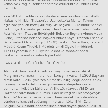
kalfası ve çırağı düzenlenen törenle ödüllerini aldı, Ahilik Pilavı
dağıtıldı.
22 – 28 Eylül tarihleri arasında düzenlenecek olan 38’inci Ahilik
Haftası etkinlikleri Trabzon’da Uzunsokak’ta Mehter Takımı
eşliğinde yapılan kortej yürüyüşüyle başladı. 15 Temmuz Şehitler
ve Hürriyet Parkında gerçekleştirilen törenlere ise Trabzon Valisi
Haberin Doğru Adresi.
Aziz Yıldırım, Trabzon Büyükşehir Belediye Başkanı Ahmet Metin
Genç, Ortahisar Belediye Başkanı Ahmet Kaya, Trabzon Esnaf ve
Sanatkârlar Odaları Birliği (TESOB) Başkanı Metin Kara, Ticaret İl
Müdürü Kasım Tiryaki, İl Müftüsü İsmail Çiçek, il müdürleri,
TESOB yönetim kurulu üyeleri, esnaf ve sanatkâr odası
başkanları, esnaf ve vatandaşlar katıldı.
KARA: AHİLİK KÖKLÜ BİR KÜLTÜRDÜR
Atatürk Anıtına çelenk koyulması, saygı duruşu ve İstiklal
Marşı’nın okunmasının ardından konuşma yapan TESOB Başkanı
Metin Kara, “Ahilik, yalnızca bir meslek birliği değil; adalet, ahlak,
dayanışma ve kaliteli üretim gibi evrensel değerleri içinde
barındıran, köklü bir kültürdür. Ahilik, 13. yüzyılda Ahi Evran
Hazretleri tarafından kurulmuş, Hacı Bektaşi Veli’nin tavsiyesiyle
Anadolu’daki esnaf ve sanatkârın hem mesleki hem de ahlaki
yönden yetişmesini sağlamıştır. Horasan kökenli Ahi Evran,
Selçuklu ve Osmanlı dönemlerinde esnaf dayanışmasını, dürüst