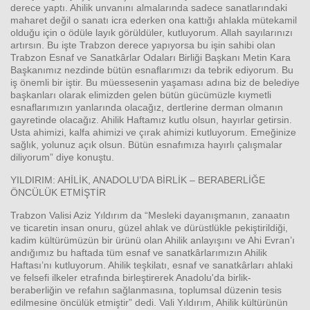
derece yaptı. Ahilik unvanını almalarında sadece sanatlarındaki
maharet değil o sanatı icra ederken ona kattığı ahlakla mütekamil
olduğu için o ödüle layık görüldüler, kutluyorum. Allah sayılarınızı
artırsın. Bu işte Trabzon derece yapıyorsa bu işin sahibi olan
Trabzon Esnaf ve Sanatkârlar Odaları Birliği Başkanı Metin Kara
Başkanımız nezdinde bütün esnaflarımızı da tebrik ediyorum. Bu
iş önemli bir iştir. Bu müessesenin yaşaması adına biz de belediye
başkanları olarak elimizden gelen bütün gücümüzle kıymetli
esnaflarımızın yanlarında olacağız, dertlerine derman olmanın
gayretinde olacağız. Ahilik Haftamız kutlu olsun, hayırlar getirsin.
Usta ahimizi, kalfa ahimizi ve çırak ahimizi kutluyorum. Emeğinize
sağlık, yolunuz açık olsun. Bütün esnafımıza hayırlı çalışmalar
diliyorum” diye konuştu.
YILDIRIM: AHİLİK, ANADOLU’DA BİRLİK – BERABERLİĞE
ÖNCÜLÜK ETMİŞTİR
Trabzon Valisi Aziz Yıldırım da “Mesleki dayanışmanın, zanaatın
ve ticaretin insan onuru, güzel ahlak ve dürüstlükle pekiştirildiği,
kadim kültürümüzün bir ürünü olan Ahilik anlayışını ve Ahi Evran’ı
andığımız bu haftada tüm esnaf ve sanatkârlarımızın Ahilik
Haftası’nı kutluyorum. Ahilik teşkilatı, esnaf ve sanatkârları ahlaki
ve felsefi ilkeler etrafında birleştirerek Anadolu'da birlik-
beraberliğin ve refahın sağlanmasına, toplumsal düzenin tesis
edilmesine öncülük etmiştir” dedi. Vali Yıldırım, Ahilik kültürünün