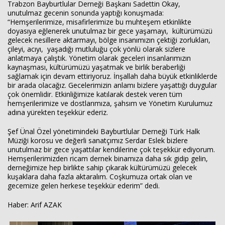
Trabzon Bayburtlular Derneği Başkanı Sadettin Okay,
unutulmaz gecenin sonunda yaptığı konuşmada:
“Hemşerilerimize, misafirlerimize bu muhteşem etkinlikte
doyasıya eğlenerek unutulmaz bir gece yaşamayı, kültürümüzü
gelecek nesillere aktarmayı, bölge insanımızın çektiği zorlukları,
çileyi, acıyı, yaşadığı mutluluğu çok yönlü olarak sizlere
anlatmaya çalıştık. Yönetim olarak geceleri insanlarımızın
kaynaşması, kültürümüzü yaşatmak ve birlik beraberliği
sağlamak için devam ettiriyoruz. İnşallah daha büyük etkinliklerde
bir arada olacağız. Gecelerimizin anlamı bizlere yaşattığı duygular
çok önemlidir. Etkinliğimize katılarak destek veren tüm
hemşerilerimize ve dostlarımıza, şahsım ve Yönetim Kurulumuz
adına yürekten teşekkür ederiz.
Şef Ünal Özel yönetimindeki Bayburtlular Derneği Türk Halk
Müziği korosu ve değerli sanatçımız Serdar Eslek bizlere
unutulmaz bir gece yaşattılar kendilerine çok teşekkür ediyorum.
Hemşerilerimizden ricam dernek binamıza daha sık gidip gelin,
derneğimize hep birlikte sahip çıkarak kültürümüzü gelecek
kuşaklara daha fazla aktaralım. Coşkumuza ortak olan ve
gecemize gelen herkese teşekkür ederim” dedi.
Haber: Arif AZAK