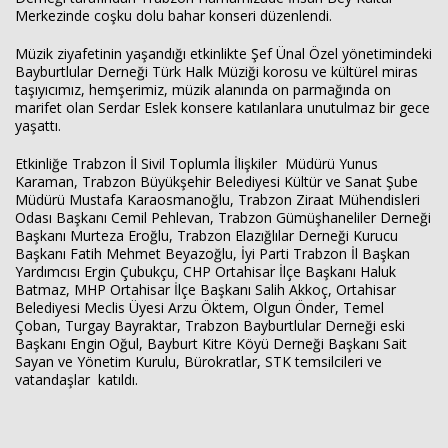
Merkezinde coşku dolu bahar konseri düzenlendi.
Müzik ziyafetinin yaşandığı etkinlikte Şef Ünal Özel yönetimindeki
Bayburtlular Derneği Türk Halk Müziği korosu ve kültürel miras
taşıyıcımız, hemşerimiz, müzik alanında on parmağında on
marifet olan Serdar Eslek konsere katılanlara unutulmaz bir gece
yaşattı.
Haberin Doğru Adresi.
Etkinliğe Trabzon İl Sivil Toplumla İlişkiler Müdürü Yunus
Karaman, Trabzon Büyükşehir Belediyesi Kültür ve Sanat Şube
Müdürü Mustafa Karaosmanoğlu, Trabzon Ziraat Mühendisleri
Odası Başkanı Cemil Pehlevan, Trabzon Gümüşhaneliler Derneği
Başkanı Murteza Eroğlu, Trabzon Elazığlılar Derneği Kurucu
Başkanı Fatih Mehmet Beyazoğlu, İyi Parti Trabzon İl Başkan
Yardımcısı Ergin Çubukçu, CHP Ortahisar İlçe Başkanı Haluk
Batmaz, MHP Ortahisar İlçe Başkanı Salih Akkoç, Ortahisar
Belediyesi Meclis Üyesi Arzu Öktem, Olgun Önder, Temel
Çoban, Turgay Bayraktar, Trabzon Bayburtlular Derneği eski
Başkanı Engin Oğul, Bayburt Kitre Köyü Derneği Başkanı Sait
Sayan ve Yönetim Kurulu, Bürokratlar, STK temsilcileri ve
vatandaşlar katıldı.