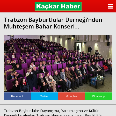
ANASAYFA
Trabzon Bayburtlular Derneği’nden
KATEGORİLER
Muhteşem Bahar Konseri…
YAZARLAR
ANKETLER
FOTO GALERİ
VİDEO GALERİ
KÜNYE
İLETİŞİM
Facebook
Twitter
Google+
Whatsapp
Trabzon Bayburtlular Dayanışma, Yardımlaşma ve Kültür
Derneği tarafından Trabzon Hamamizade İhsan Bey Kültür