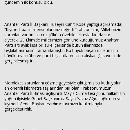
gündemin ilk konusu oldu.
Anahtar Parti İl Başkanı Hüseyin Cahit Köse yaptığı açıklamada:
“Kıymetli basın mensuplarımız değerli Trabzonlular; Milletimizin
sorunları var ancak çok şükür çözebilecek evlatları da var
diyerek, 28 Ekim’de milletimizin gönlüne kurduğumuz Anahtar
Haberin Doğru Adresi.
Parti altı aylık kısa bir süre içerisinde bütün illerimizde
teşkilatlanmasını tamamlamıştır. Bu büyük başarı milletimizin
büyük teveccühü ve parti teşkilatlarımızın çalışkanlığı sayesinde
gerçekleşmiştir.
Memleket sorunlarını çözme gayesiyle çıktığımız bu kutlu yolun
en önemli kilometre taşlarından biri olan Trabzonumuzun,
Anahtar Parti İl Binası açılışını 3 Mayıs Cumartesi günü halkımızın
yoğun ilgisiyle Genel Başkanımız Sayın Yavuz Ağıralioğlu‘nun ve
kıymetli Genel Başkan Yardımcılarımızın katılımlarıyla
gerçekleştirdik.