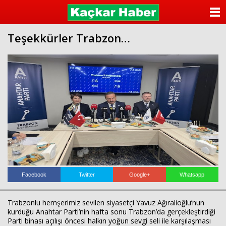
ANASAYFA
Teşekkürler Trabzon…
KATEGORİLER
YAZARLAR
ANKETLER
FOTO GALERİ
VİDEO GALERİ
KÜNYE
Facebook
Twitter
Google+
Whatsapp
İLETİŞİM
Trabzonlu hemşerimiz sevilen siyasetçi Yavuz Ağıralioğlu’nun
kurduğu Anahtar Parti’nin hafta sonu Trabzon’da gerçekleştirdiği
Parti binası açılışı öncesi halkın yoğun sevgi seli ile karşılaşması