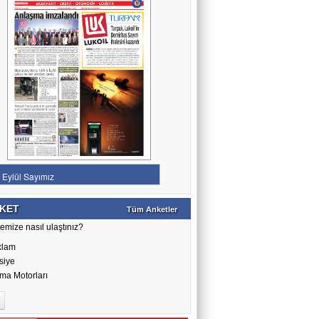
KET
Tüm Anketler
emize nasıl ulaştınız?
klam
siye
ma Motorları