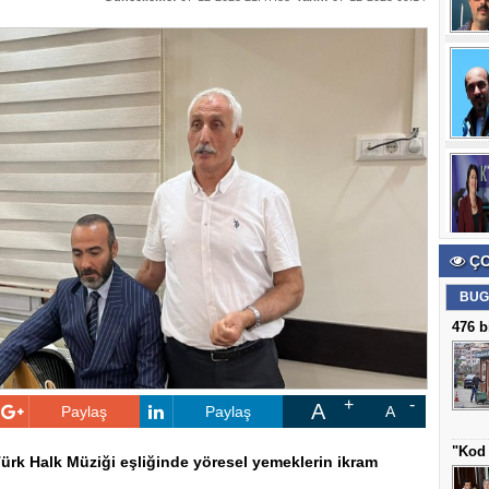
ÇO
BUG
476 b
A
Paylaş
Paylaş
A
"Kod 
ürk Halk Müziği eşliğinde yöresel yemeklerin ikram