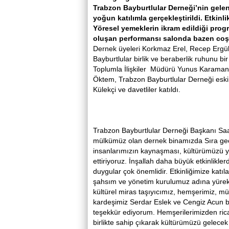
Trabzon Bayburtlular Derneği’nin gelen
yoğun katılımla gerçekleştirildi. Etkin
Yöresel yemeklerin ikram edildiği pro
oluşan performansı salonda bazen coşk
Dernek üyeleri Korkmaz Erel, Recep Ergül 
Bayburtlular birlik ve beraberlik ruhunu bi
Toplumla İlişkiler Müdürü Yunus Karaman,
Öktem, Trabzon Bayburtlular Derneği eski 
Külekçi ve davetliler katıldı.
Trabzon Bayburtlular Derneği Başkanı Saa
mülkümüz olan dernek binamızda Sıra gece
insanlarımızın kaynaşması, kültürümüzü y
ettiriyoruz. İnşallah daha büyük etkinlikle
duygular çok önemlidir. Etkinliğimize katı
şahsım ve yönetim kurulumuz adına yürekt
kültürel miras taşıyıcımız, hemşerimiz, m
kardeşimiz Serdar Eslek ve Cengiz Acun bi
teşekkür ediyorum. Hemşerilerimizden ric
birlikte sahip çıkarak kültürümüzü gelece