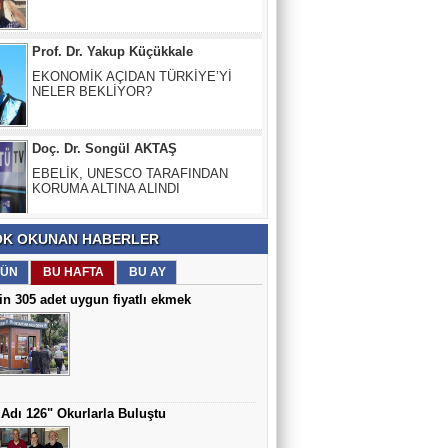
Prof. Dr. Yakup Küçükkale
EKONOMİK AÇIDAN TÜRKİYE’Yİ
NELER BEKLİYOR?
Doç. Dr. Songül AKTAŞ
EBELİK, UNESCO TARAFINDAN
KORUMA ALTINA ALINDI
Prof. Dr. Osman Bektaş
K OKUNAN HABERLER
DOĞU KARADENİZ’DE DEPREM RİSKİ
VAR
ÜN
BU HAFTA
BU AY
in 305 adet uygun fiyatlı ekmek
İsmail Kansız
Vadi boyunca araç parkı ve terkedilmiş
anılar...
Adı 126" Okurlarla Buluştu
Ziraat Yüksek Mühendisi Cemil
Bozbaş