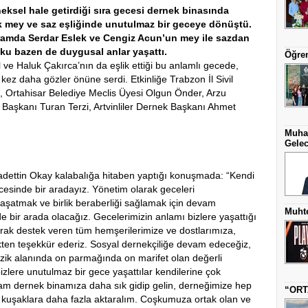
eksel hale getirdiği sıra gecesi dernek binasında
lik mey ve saz eşliğinde unutulmaz bir geceye dönüştü.
gramda Serdar Eslek ve Cengiz Acun’un mey ile sazdan
u bazen de duygusal anlar yaşattı.
Öğren
ve Haluk Çakırca’nın da eşlik ettiği bu anlamlı gecede,
r kez daha gözler önüne serdi. Etkinliğe Trabzon İl Sivil
 Ortahisar Belediye Meclis Üyesi Olgun Önder, Arzu
Başkanı Turan Terzi, Artvinliler Dernek Başkanı Ahmet
Muha
Gelec
dettin Okay kalabalığa hitaben yaptığı konuşmada: “Kendi
sinde bir aradayız. Yönetim olarak geceleri
aşatmak ve birlik beraberliği sağlamak için devam
Muhte
rde bir arada olacağız. Gecelerimizin anlamı bizlere yaşattığı
larak destek veren tüm hemşerilerimize ve dostlarımıza,
en teşekkür ederiz. Sosyal dernekçiliğe devam edeceğiz,
üzik alanında on parmağında on marifet olan değerli
zlere unutulmaz bir gece yaşattılar kendilerine çok
am dernek binamıza daha sık gidip gelin, derneğimize hep
“ORT
k kuşaklara daha fazla aktaralım. Coşkumuza ortak olan ve