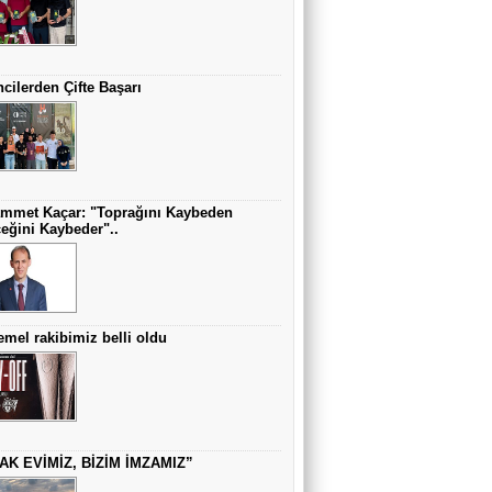
BÜYÜKŞEHİR BELEDİYELERİ VE
TARIMDAKİ SOSYAL ROLLERİ
Prof. Dr. Turan SET
cilerden Çifte Başarı
Sağlıklı Olmak Herkes İçin Önemlidir
Doç. Dr. Sami FİDAN
mmet Kaçar: "Toprağını Kaybeden
YUTMA GÜÇLÜĞÜNÜZÜN NEDENİ
eğini Kaybeder"..
AKALAZYA OLABİLİR
Prof. Dr. Mustafa YILMAZ
Kemik Ağrıları Multiple Myeloma’nın
Habercisi Olabilir
mel rakibimiz belli oldu
Prof. Dr. Uğur Üçüncü
“Sözde Pontus Devleti kurma hedefi Batı
destekli Yunan projesidir”
AK EVİMİZ, BİZİM İMZAMIZ”