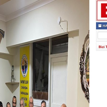
HA
Bizi 