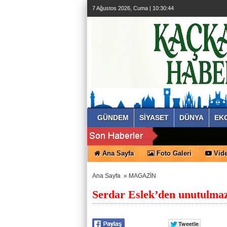
7 Ağustos 2026, Cuma | 10:30:46
GÜNDEM
SİYASET
DÜNYA
EK
Ana Sayfa
Foto Galeri
Vide
Ana Sayfa
»
MAGAZİN
Serdar Eslek’den unutulma