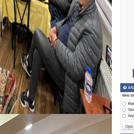
AN
Web sit
Re
Tav
Ara