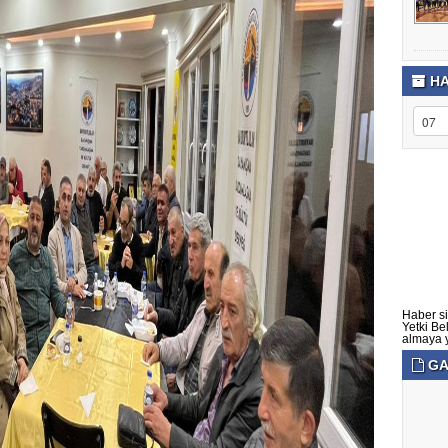
HA
Haber si
Yetki Be
almaya ye
GA