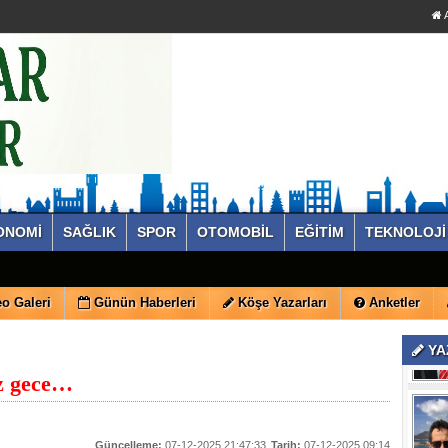
A
ONOMİ
SAĞLIK
SPOR
OTOMOBİL
EĞİTİM
TEKNOLOJİ
o Galeri
Günün Haberleri
Köşe Yazarları
Anketler
YA
z gece…
Güncelleme:
07-12-2025 21:47:33
Tarih:
07-12-2025 09:14