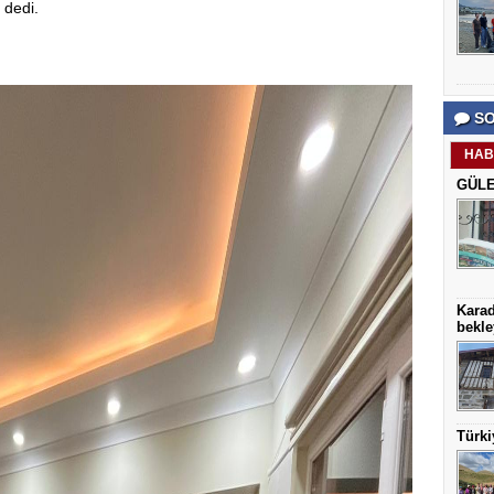
 dedi.
SO
HAB
GÜLE
Karad
bekle
Türki