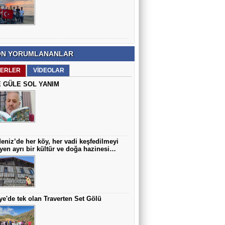
Prof. Dr. Mustafa İmamoğlu
Çocuklarda En Sık Görülen Doğumsal
Anomalilerden Biri: Hipospadias
N YORUMLANANLAR
Arif AZAK
Hoca Mezarı Yaylası Doğaseverleri
ERLER
VİDEOLAR
Büyüledi…
 GÜLE SOL YANIM
eniz’de her köy, her vadi keşfedilmeyi
yen ayrı bir kültür ve doğa hazinesi…
ye'de tek olan Traverten Set Gölü