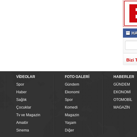
HA
Bizi 
VİDEOLAR
FOTO GALERİ
HABERLER
Spor
Gündem
GÜNDEM
Haber
Ekonomi
EKONOMİ
Sağlık
Spor
OTOMOBİL
Çocuklar
Komedi
MAGAZİN
Tv ve Magazin
Magazin
Amatör
Yaşam
Sinema
Diğer