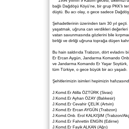
1994 yılının 9 Kasım gecesi, ülkemizi de
bağlı Dağdöşü Köyü’ne, bir grup PKK’lı te
düştü. Bu acı olay, o gece sadece Dağdöş
Şehadetlerinin üzerinden tam 30 yıl geçti
yaşatmak, uğruna can verdikleri değerleri 
vatan savunmasında gözlerini bile kırpmada
birliği ve dirliği uğruna toprağa düşen ka
Bu hain saldırıda Trabzon, dört evladını 
Er Ercan Aygün, Jandarma Komando Onbaş
ve Jandarma Komando Er Yaşar Soytürk, ay
tüm Türkiye, o gece büyük bir acı yaşadı.
Şehitlerimizin isimleri hepimizin hafızasın
J.Komd.Er Atilla ÖZTÜRK (Sivas)
J.Komd.Er Ayhan ÖZAY (Balıkesir)
J.Komd.Er Cevahir ÇELİK (Artvin)
J.Komd.Er Ercan AYGÜN (Trabzon)
J.Komd.Onb. Erol KALKIŞIM (Trabzon/Ak
J.Komd.Er Fahrettin ENGİN (Edirne)
J.Komd.Er Fayik ALKAN (Ağrı)