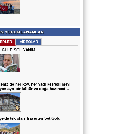
Prof. Dr. Mustafa İmamoğlu
Çocuklarda En Sık Görülen Doğumsal
Anomalilerden Biri: Hipospadias
N YORUMLANANLAR
Arif AZAK
ERLER
VİDEOLAR
Hoca Mezarı Yaylası Doğaseverleri
Büyüledi…
 GÜLE SOL YANIM
eniz’de her köy, her vadi keşfedilmeyi
yen ayrı bir kültür ve doğa hazinesi…
ye'de tek olan Traverten Set Gölü