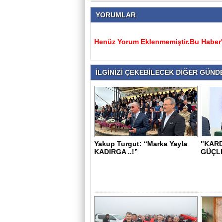
YORUMLAR
Henüz Yorum Eklenmemiştir.Bu Haber'e
İLGİNİZİ ÇEKEBİLECEK DİĞER GÜNDE
Yakup Turgut: “Marka Yayla
"KARD
KADIRGA ..!”
GÜÇL