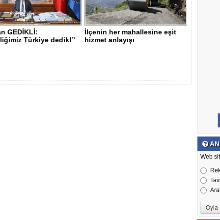
n GEDİKLİ:
İlçenin her mahallesine eşit
iğimiz Türkiye dedik!”
hizmet anlayışı
AN
Web sit
Re
Tav
Ara