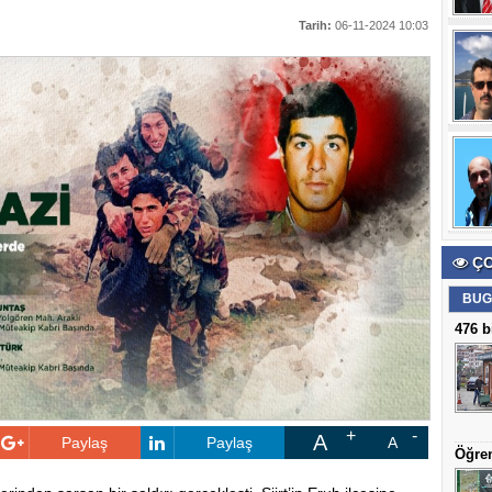
Tarih:
06-11-2024 10:03
ÇO
BUG
476 b
A
Paylaş
Paylaş
A
Öğren