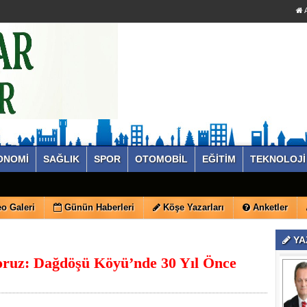
A
ONOMİ
SAĞLIK
SPOR
OTOMOBİL
EĞİTİM
TEKNOLOJİ
o Galeri
Günün Haberleri
Köşe Yazarları
Anketler
YA
yoruz: Dağdöşü Köyü’nde 30 Yıl Önce