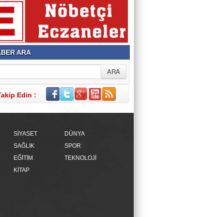
BER ARA
Takip Edin :
SİYASET
DÜNYA
SAĞLIK
SPOR
EĞİTİM
TEKNOLOJİ
KİTAP