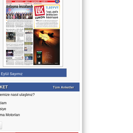
KET
Tüm Anketler
emize nasıl ulaştınız?
klam
siye
ma Motorları