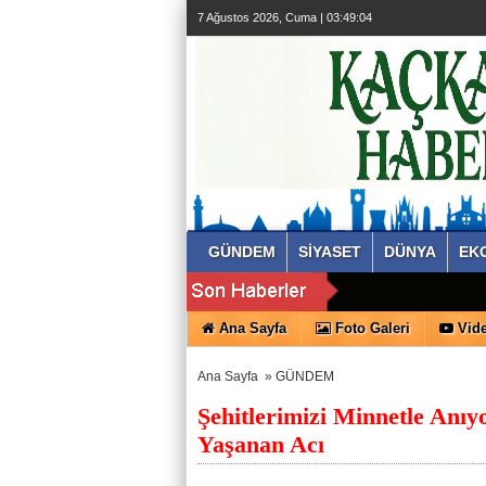
7 Ağustos 2026, Cuma | 03:49:04
GÜNDEM
SİYASET
DÜNYA
EK
Ana Sayfa
Foto Galeri
Vide
Ana Sayfa
»
GÜNDEM
Şehitlerimizi Minnetle Anı
Yaşanan Acı