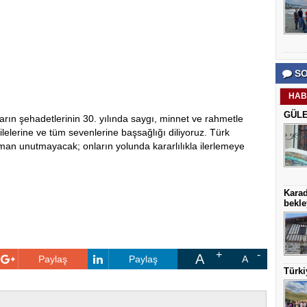
SO
HAB
GÜLE
ın şehadetlerinin 30. yılında saygı, minnet ve rahmetle
ilelerine ve tüm sevenlerine başsağlığı diliyoruz. Türk
r zaman unutmayacak; onların yolunda kararlılıkla ilerlemeye
Karad
bekle
A
Paylaş
Paylaş
A
Türki