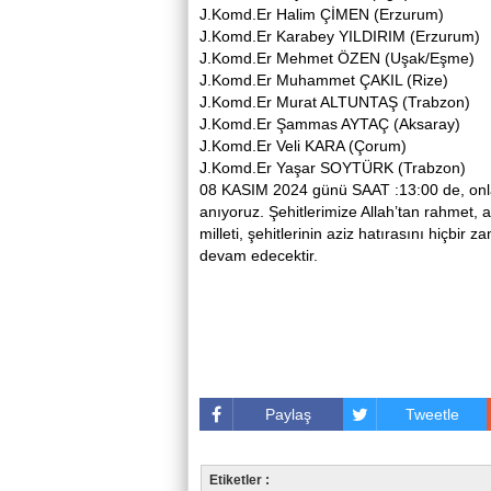
J.Komd.Er Halim ÇİMEN (Erzurum)
J.Komd.Er Karabey YILDIRIM (Erzurum)
J.Komd.Er Mehmet ÖZEN (Uşak/Eşme)
J.Komd.Er Muhammet ÇAKIL (Rize)
J.Komd.Er Murat ALTUNTAŞ (Trabzon)
J.Komd.Er Şammas AYTAÇ (Aksaray)
J.Komd.Er Veli KARA (Çorum)
J.Komd.Er Yaşar SOYTÜRK (Trabzon)
08 KASIM 2024 günü SAAT :13:00 de, onlar
anıyoruz. Şehitlerimize Allah’tan rahmet, a
milleti, şehitlerinin aziz hatırasını hiçbi
devam edecektir.
Paylaş
Tweetle
Etiketler :