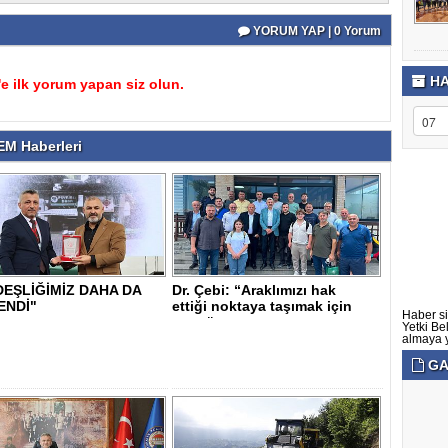
YORUM YAP | 0 Yorum
HA
 ilk yorum yapan siz olun.
M Haberleri
EŞLİĞİMİZ DAHA DA
Dr. Çebi: “Araklımızı hak
ENDİ"
ettiği noktaya taşımak için
Haber si
var gü..
Yetki Be
almaya ye
GA