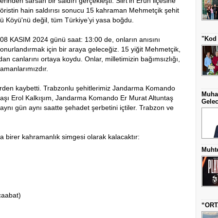
rinden sarsan bir saldırı gerçekleşti. Siirt’in Eruh ilçesine
röristin hain saldırısı sonucu 15 kahraman Mehmetçik şehit
ü Köyü'nü değil, tüm Türkiye’yi yasa boğdu.
"Kod 
. 08 KASIM 2024 günü saat: 13:00 de, onların anısını
onurlandırmak için bir araya geleceğiz. 15 yiğit Mehmetçik,
n canlarını ortaya koydu. Onlar, milletimizin bağımsızlığı,
hramanlarımızdır.
birden kaybetti. Trabzonlu şehitlerimiz Jandarma Komando
Muha
ı Erol Kalkışım, Jandarma Komando Er Murat Altuntaş
Gelec
nı gün aynı saatte şehadet şerbetini içtiler. Trabzon ve
da birer kahramanlık simgesi olarak kalacaktır:
Muhte
çaabat)
“ORT