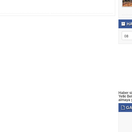
HA
Haber si
Yetki Be
almaya ye
GA