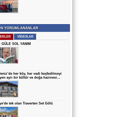
Prof. Dr. Mustafa İmamoğlu
Çocuklarda En Sık Görülen Doğumsal
Anomalilerden Biri: Hipospadias
N YORUMLANANLAR
Arif AZAK
Hoca Mezarı Yaylası Doğaseverleri
ERLER
VİDEOLAR
Büyüledi…
 GÜLE SOL YANIM
eniz’de her köy, her vadi keşfedilmeyi
yen ayrı bir kültür ve doğa hazinesi…
ye'de tek olan Traverten Set Gölü