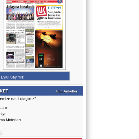
KET
Tüm Anketler
emize nasıl ulaştınız?
klam
siye
ma Motorları