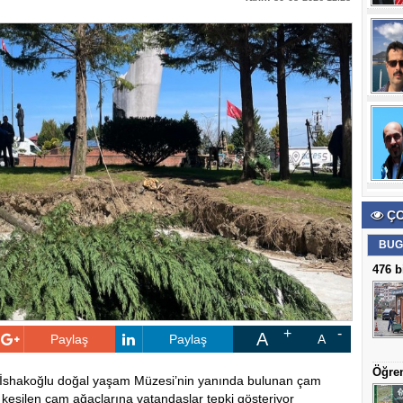
ÇO
BUG
476 b
A
Paylaş
Paylaş
A
Öğren
i İshakoğlu doğal yaşam Müzesi’nin yanında bulunan çam
n kesilen çam ağaçlarına vatandaşlar tepki gösteriyor