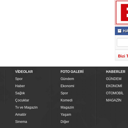
HA
Bizi 
VİDEOLAR
FOTO GALERİ
HABERLER
Spor
Gündem
GÜNDEM
Haber
Ekonomi
EKONOMİ
Sağlık
Spor
OTOMOBİL
Çocuklar
Komedi
MAGAZİN
Tv ve Magazin
Magazin
Amatör
Yaşam
Sinema
Diğer