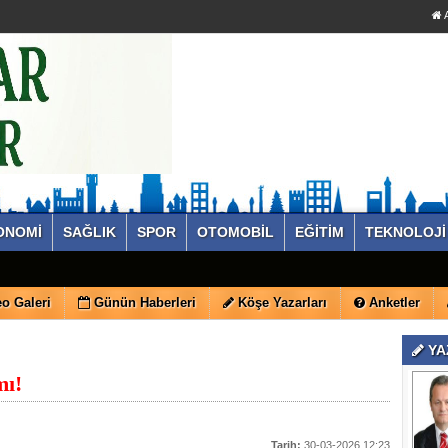
A
ONOMİ
SAĞLIK
SPOR
OTOMOBİL
EĞİTİM
TEKNOLOJİ
o Galeri
Günün Haberleri
Köşe Yazarları
Anketler
YA
mı!
Tarih:
30-03-2026 12:23