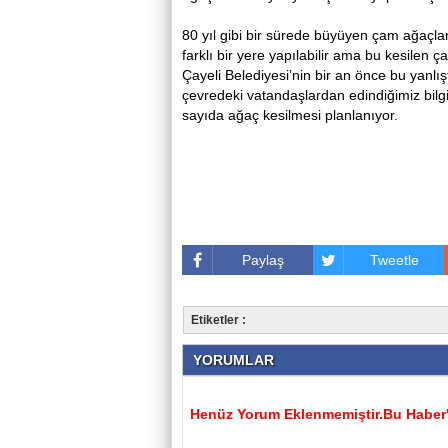
80 yıl gibi bir sürede büyüyen çam ağaçlar
farklı bir yere yapılabilir ama bu kesilen 
Çayeli Belediyesi’nin bir an önce bu yanl
çevredeki vatandaşlardan edindiğimiz bil
sayıda ağaç kesilmesi planlanıyor.
Paylaş
Tweetle
Etiketler :
YORUMLAR
Henüz Yorum Eklenmemiştir.Bu Haber'e