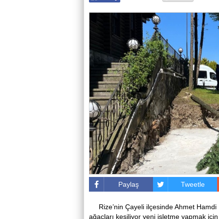
Paylaş
Tweetle
Rize’nin Çayeli ilçesinde Ahmet Hamd
ağaçları kesiliyor yeni işletme yapmak içi