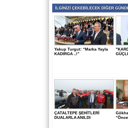
İLGİNİZİ ÇEKEBİLECEK DİĞER GÜNDE
Yakup Turgut: “Marka Yayla
"KARD
KADIRGA ..!”
GÜÇL
ÇATALTEPE ŞEHİTLERİ
Gökha
DUALARLA ANILDI
“Öncel