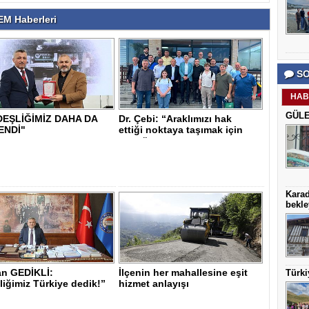
M Haberleri
SO
HAB
GÜLE
EŞLİĞİMİZ DAHA DA
Dr. Çebi: “Araklımızı hak
ENDİ"
ettiği noktaya taşımak için
var gü..
Karad
bekle
n GEDİKLİ:
İlçenin her mahallesine eşit
Türki
iğimiz Türkiye dedik!”
hizmet anlayışı