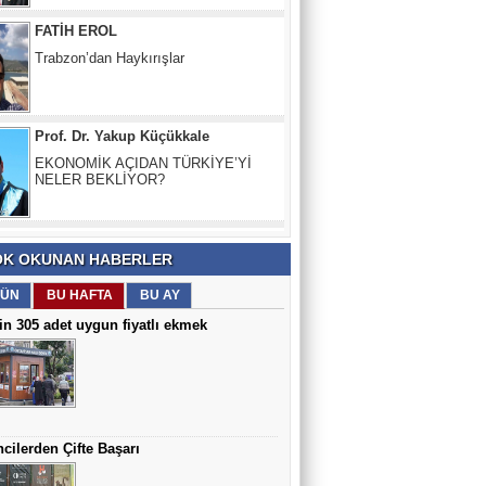
Prof. Dr. Yakup Küçükkale
EKONOMİK AÇIDAN TÜRKİYE’Yİ
NELER BEKLİYOR?
Doç. Dr. Songül AKTAŞ
EBELİK, UNESCO TARAFINDAN
KORUMA ALTINA ALINDI
Prof. Dr. Osman Bektaş
K OKUNAN HABERLER
DOĞU KARADENİZ’DE DEPREM RİSKİ
VAR
ÜN
BU HAFTA
BU AY
in 305 adet uygun fiyatlı ekmek
İsmail Kansız
Vadi boyunca araç parkı ve terkedilmiş
anılar...
cilerden Çifte Başarı
Ziraat Yüksek Mühendisi Cemil
Bozbaş