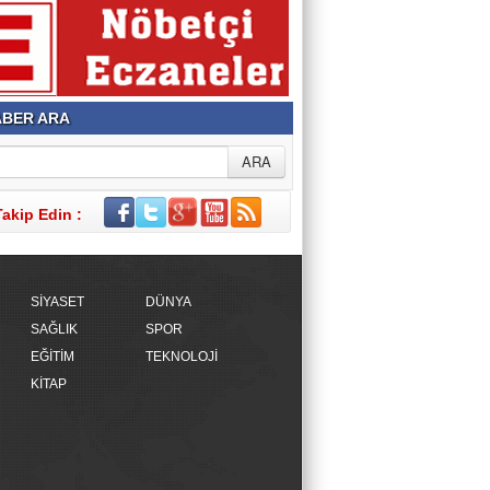
BER ARA
Takip Edin :
SİYASET
DÜNYA
SAĞLIK
SPOR
EĞİTİM
TEKNOLOJİ
KİTAP