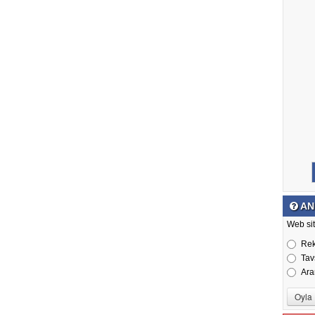
AN
Web sit
Re
Tav
Ara