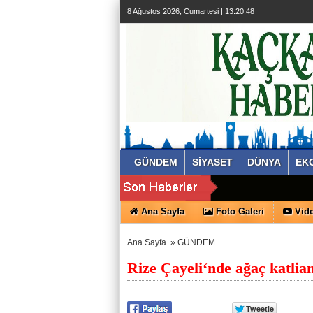
8 Ağustos 2026, Cumartesi | 13:20:49
GÜNDEM
SİYASET
DÜNYA
EK
Ana Sayfa
Foto Galeri
Vide
Ana Sayfa
»
GÜNDEM
Rize Çayeli‘nde ağaç katlia