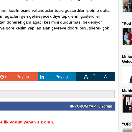
ının kesilmesine vatandaşlar tepki gösterdiler işletme daha
çam ağaçları geri gelmeyecek diye tepkilerini gösterdiler
ıştan dönerek çam ağacı kesimini durdurması bekleniyor
"Kod 
giye göre kesim yapılan alan çevreye doğru büyütülerek çok
Muha
Gelec
A
Paylaş
Paylaş
A
Muhte
YORUM YAP | 0 Yorum
 ilk yorum yapan siz olun.
“ORT