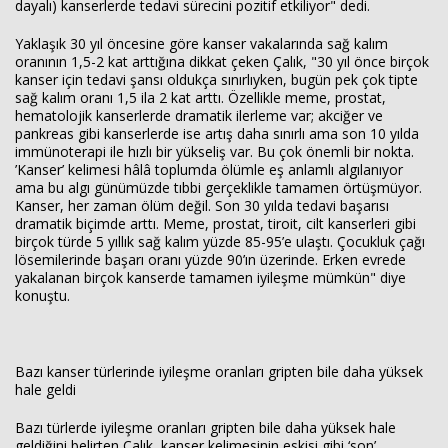
dayalı) kanserlerde tedavi sürecini pozitif etkiliyor" dedi.
Yaklaşık 30 yıl öncesine göre kanser vakalarında sağ kalım
oranının 1,5-2 kat arttığına dikkat çeken Çalık, "30 yıl önce birçok
kanser için tedavi şansı oldukça sınırlıyken, bugün pek çok tipte
sağ kalım oranı 1,5 ila 2 kat arttı. Özellikle meme, prostat,
hematolojik kanserlerde dramatik ilerleme var; akciğer ve
pankreas gibi kanserlerde ise artış daha sınırlı ama son 10 yılda
immünoterapi ile hızlı bir yükseliş var. Bu çok önemli bir nokta.
’Kanser’ kelimesi hâlâ toplumda ölümle eş anlamlı algılanıyor
ama bu algı günümüzde tıbbi gerçeklikle tamamen örtüşmüyor.
Kanser, her zaman ölüm değil. Son 30 yılda tedavi başarısı
dramatik biçimde arttı. Meme, prostat, tiroit, cilt kanserleri gibi
birçok türde 5 yıllık sağ kalım yüzde 85-95’e ulaştı. Çocukluk çağı
lösemilerinde başarı oranı yüzde 90’ın üzerinde. Erken evrede
yakalanan birçok kanserde tamamen iyileşme mümkün" diye
konuştu.
Bazı kanser türlerinde iyileşme oranları gripten bile daha yüksek
hale geldi
Bazı türlerde iyileşme oranları gripten bile daha yüksek hale
geldiğini belirten Çalık, kanser kelimesinin eskisi gibi ‘son’