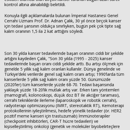
kontrol altına alınabildiği belirtildi.
Konuyla ilgili açıklamalarda bulunan İmperial Hastanesi Genel
Cerrahi Uzmanı Prof. Dr. Adnan Çalık, 30 yıl önce birçok kanser
için tedavi şansının oldukça sınırlıyken, bugün pek çok tipte sağ
kalım oranının 1,5 ila 2 kat arttığını söyledi.
Haberin Doğru Adresi.
Son 30 yılda kanser tedavilerinde başarı oranının ciddi bir şekilde
artığını kaydeden Çalık, "Son 30 yılda (‪1995 - 2025‬) kanser
tedavilerinde başarı oranı ciddi şekilde arttı. Bu artışı ölçmek için
genelde 5 yıllık sağ kalım oranları kullanılır. Dünya genelinde ve
Türkiye’deki verilerde genel sağ kalım oranı artışı; 1990’larda tüm
kanserlerde 5 yıllık sağ kalım oranı yüzde 50. Günümüzde
(2020’ler) tüm kanserlerde yüzde 68-70. Tedavi başarısında
yaklaşık yüzde 18-20’lik mutlak artış var. Erken tanı yöntemleri
(mamografi, kolonoskopi, düşük doz BT ile akciğer taraması),
cerrahi tekniklerde ilerleme (laparoskopik ve robotik cerrahi),
radyoterapi optimizasyonu (IMRT, stereotaktik RT), Kemoterapi
protokollerinin iyileştirilmesi, hedefe yönelik tedaviler (ör. HER2
pozitif meme kanseri için trastuzumab) İmmünoterapiler
(checkpoint inhibitörleri, CAR-T hücre tedavileri) ve
kişiselleştirilmiş onkoloji (genetik ve moleküler biyobelirteçlere