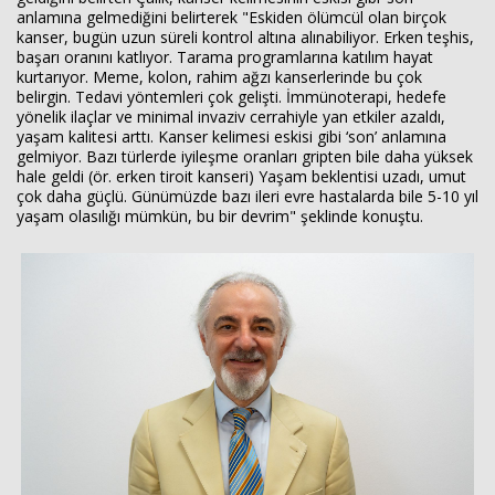
anlamına gelmediğini belirterek "Eskiden ölümcül olan birçok
kanser, bugün uzun süreli kontrol altına alınabiliyor. Erken teşhis,
başarı oranını katlıyor. Tarama programlarına katılım hayat
kurtarıyor. Meme, kolon, rahim ağzı kanserlerinde bu çok
belirgin. Tedavi yöntemleri çok gelişti. İmmünoterapi, hedefe
yönelik ilaçlar ve minimal invaziv cerrahiyle yan etkiler azaldı,
yaşam kalitesi arttı. Kanser kelimesi eskisi gibi ‘son’ anlamına
gelmiyor. Bazı türlerde iyileşme oranları gripten bile daha yüksek
hale geldi (ör. erken tiroit kanseri) Yaşam beklentisi uzadı, umut
çok daha güçlü. Günümüzde bazı ileri evre hastalarda bile 5-10 yıl
yaşam olasılığı mümkün, bu bir devrim" şeklinde konuştu.