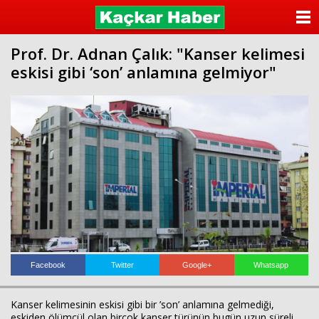
ANASAYFA
Prof. Dr. Adnan Çalık: "Kanser kelimesi
KATEGORİLER
eskisi gibi ‘son’ anlamına gelmiyor"
YAZARLAR
ANKETLER
FOTO GALERİ
VİDEO GALERİ
KÜNYE
İLETİŞİM
Facebook
Twitter
Google+
Whatsapp
Kanser kelimesinin eskisi gibi bir ’son’ anlamına gelmediği,
eskiden ölümcül olan birçok kanser türünün bugün uzun süreli