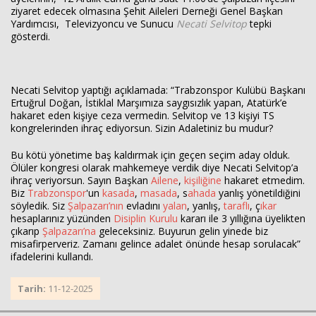
ziyaret edecek olmasına Şehit Aileleri Derneği Genel Başkan
Yardımcısı, Televizyoncu ve Sunucu
Necati Selvitop
tepki
gösterdi.
Necati Selvitop yaptığı açıklamada: “Trabzonspor Kulübü Başkanı
Haberin Doğru Adresi.
Ertuğrul Doğan, İstiklal Marşımıza saygısızlık yapan, Atatürk’e
hakaret eden kişiye ceza vermedin. Selvitop ve 13 kişiyi TS
kongrelerinden ihraç ediyorsun. Sizin Adaletiniz bu mudur?
Bu kötü yönetime baş kaldırmak için geçen seçim aday olduk.
Ölüler kongresi olarak mahkemeye verdik diye Necati Selvitop’a
ihraç veriyorsun. Sayın Başkan
Ailene
,
kişiliğine
hakaret etmedim.
Biz
Trabzonspor
'un
kasada
,
masada
, s
ahada
yanlış yönetildiğini
söyledik. Siz
Şalpazarı’nın
evladını
yalan
, yanlış,
taraflı
, ç
ıkar
hesaplarınız yüzünden
Disiplin Kurulu
kararı ile 3 yıllığına üyelikten
çıkarıp
Şalpazarı’na
geleceksiniz. Buyurun gelin yinede biz
misafirperveriz. Zamanı gelince adalet önünde hesap sorulacak”
ifadelerini kullandı.
Tarih:
11-12-2025