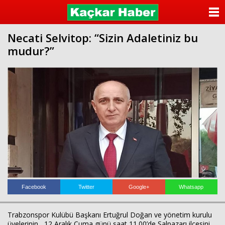
ANASAYFA
Necati Selvitop: “Sizin Adaletiniz bu
KATEGORİLER
mudur?”
YAZARLAR
ANKETLER
FOTO GALERİ
VİDEO GALERİ
KÜNYE
İLETİŞİM
Facebook
Twitter
Google+
Whatsapp
Trabzonspor Kulübü Başkanı Ertuğrul Doğan ve yönetim kurulu
üyelerinin, 12 Aralık Cuma günü saat 11.00’de Şalpazarı ilçesini