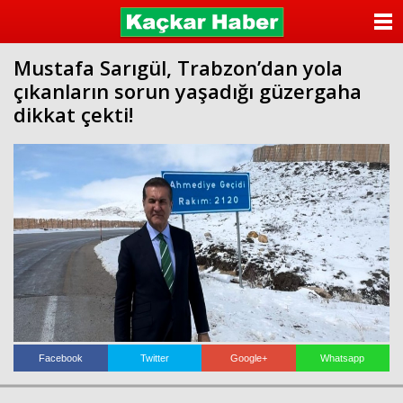
ANASAYFA
Mustafa Sarıgül, Trabzon’dan yola
KATEGORİLER
çıkanların sorun yaşadığı güzergaha
dikkat çekti!
YAZARLAR
ANKETLER
FOTO GALERİ
VİDEO GALERİ
KÜNYE
İLETİŞİM
Facebook
Twitter
Google+
Whatsapp