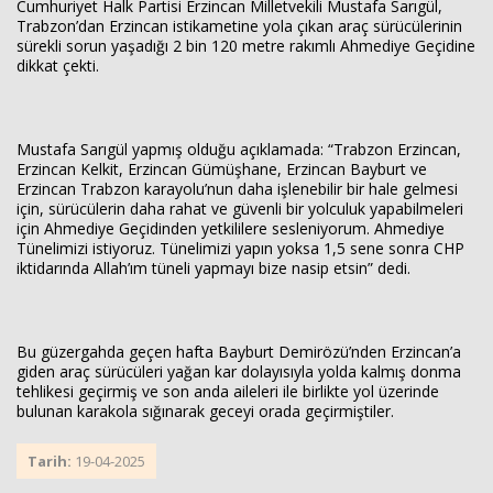
Cumhuriyet Halk Partisi Erzincan Milletvekili Mustafa Sarıgül,
Trabzon’dan Erzincan istikametine yola çıkan araç sürücülerinin
sürekli sorun yaşadığı 2 bin 120 metre rakımlı Ahmediye Geçidine
dikkat çekti.
Mustafa Sarıgül yapmış olduğu açıklamada: “Trabzon Erzincan,
Haberin Doğru Adresi.
Erzincan Kelkit, Erzincan Gümüşhane, Erzincan Bayburt ve
Erzincan Trabzon karayolu’nun daha işlenebilir bir hale gelmesi
için, sürücülerin daha rahat ve güvenli bir yolculuk yapabilmeleri
için Ahmediye Geçidinden yetkililere sesleniyorum. Ahmediye
Tünelimizi istiyoruz. Tünelimizi yapın yoksa 1,5 sene sonra CHP
iktidarında Allah’ım tüneli yapmayı bize nasip etsin” dedi.
Bu güzergahda geçen hafta Bayburt Demirözü’nden Erzincan’a
giden araç sürücüleri yağan kar dolayısıyla yolda kalmış donma
tehlikesi geçirmiş ve son anda aileleri ile birlikte yol üzerinde
bulunan karakola sığınarak geceyi orada geçirmiştiler.
Tarih:
19-04-2025