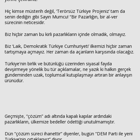
Hiç kimse müsterih değil, ‘Terörsüz Türkiye Projeniz’ tam da
senin dediğin gibi Sayın Mumcu! “Bir Pazarlığın, bir al-ver
sürecinin neticesidir.
Biz hiçbir zaman bu kirli pazarlıkların içinde olmadık, olmayız.
Biz ‘Laik, Demokratik Türkiye Cumhuriyeti’ ilkemizi hiçbir zaman
tartışmaya açmayız. Her zaman da açanların karşısında olacağız.
Türkiye'nin birlik ve bütünlüğü üzerinden siyasal fayda
devşirmeye yönelik bu tür açıklamalar, ne yazık ki halkın gerçek
gündeminden uzak, toplumsal kutuplaşmayı artıran bir anlayışın
ürünüdür.
Geçmişte, “çözüm” adı altında kapalı kapılar ardındaki
pazarlıkların, ülkemize bedeller ödettiği unutulmamıştır.
Dün “çözüm süreci ihanettir” diyenler, bugün “DEM Parti ile yeni
Türkiye’nin ortaklarıyız” diyor.