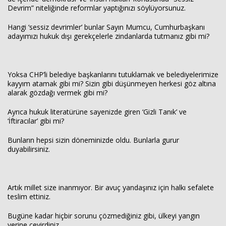
Devrim” niteliğinde reformlar yaptığınızı söylüyorsunuz.
Hangi ‘sessiz devrimler’ bunlar Sayın Mumcu, Cumhurbaşkanı
adayımızı hukuk dışı gerekçelerle zindanlarda tutmanız gibi mi?
Yoksa CHP’li belediye başkanlarını tutuklamak ve belediyelerimize
kayyım atamak gibi mi? Sizin gibi düşünmeyen herkesi göz altına
alarak gözdağı vermek gibi mi?
Ayrıca hukuk literatürüne sayenizde giren ‘Gizli Tanık’ ve
‘İftiracılar’ gibi mi?
Bunların hepsi sizin döneminizde oldu. Bunlarla gurur
duyabilirsiniz.
Artık millet size inanmıyor. Bir avuç yandaşınız için halkı sefalete
teslim ettiniz.
Bugüne kadar hiçbir sorunu çözmediğiniz gibi, ülkeyi yangın
yerine çevirdiniz.