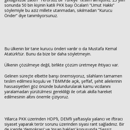
sonunda 50 bin kişinin katili PKK başı Öcalan’ı “Umut Hakkı”
söylemiyle bu aziz millete utanmadan, sıkılmadan “Kurucu
Önder” diye tanımlıyorsunuz.
Bu ülkenin bir tane kurucu önderi vardır o da Mustafa Kemal
Atatürk’tür. Bunu da bize bir daha söyletmeyin.
Ülkenin çözülmeye değil, birlikte çözüm üretmeye ihtiyacı var.
Gelinen süreçte elbette barışı önemsiyoruz, silahların tamamen
teslim edilmesi koşulu ve TBMM’de açık, şeffaf, şehit ailelerinin
hassasiyetleri göz önünde bulundurularak kamu vicdanını
yaralamadan yürütülmesi gerekliliği ile ortak akılla hareket
edilmesinin altını önemle çiziyoruz.
Yıllarca PKK üzerinden HDP’li, DEM’li yaftasıyla yalancı ve iftiracı
siyaset yaparak terör sorunu üzerinden siyasi rant sağladınız. Bir
de içeride ‘demokrasi’ ve ‘insan hakları’ konusunda “Sessiz