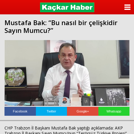
ANASAYFA
Mustafa Bak: “Bu nasıl bir çelişkidir
KATEGORİLER
Sayın Mumcu?”
YAZARLAR
ANKETLER
FOTO GALERİ
VİDEO GALERİ
KÜNYE
İLETİŞİM
Facebook
Twitter
Google+
Whatsapp
CHP Trabzon İl Başkanı Mustafa Bak yaptığı açıklamada: AKP
Trabzon İl Başkanı Sayın Mumcu’nun “Terörsüz Türkiye Projesi”