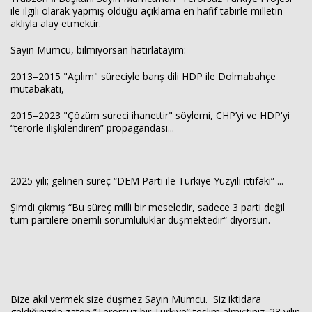
ile ilgili olarak yapmış olduğu açıklama en hafif tabirle milletin
aklıyla alay etmektir.
Sayın Mumcu, bilmiyorsan hatırlatayım:
2013–2015 "Açılım" süreciyle barış dili HDP ile Dolmabahçe
mutabakatı,
Haberin Doğru Adresi.
2015–2023 "Çözüm süreci ihanettir" söylemi, CHP’yi ve HDP'yi
“terörle ilişkilendiren” propagandası...
2025 yılı; gelinen süreç “DEM Parti ile Türkiye Yüzyılı ittifakı” ...
Şimdi çıkmış “Bu süreç milli bir meseledir, sadece 3 parti değil
tüm partilere önemli sorumluluklar düşmektedir“ diyorsun.
Bize akıl vermek size düşmez Sayın Mumcu. Siz iktidara
geldiğinizde zaten “Terörsüz bir Türkiye” teslim almıştınız. 23 yılın