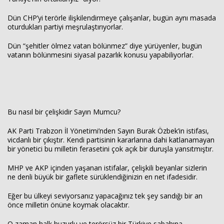
Dün CHP’yi terörle ilişkilendirmeye çalışanlar, bugün aynı masada
oturdukları partiyi meşrulaştırıyorlar.
Dün “şehitler ölmez vatan bölünmez” diye yürüyenler, bugün
vatanın bölünmesini siyasal pazarlık konusu yapabiliyorlar.
Bu nasıl bir çelişkidir Sayın Mumcu?
AK Parti Trabzon İl Yönetimi’nden Sayın Burak Özbek’in istifası,
vicdanlı bir çıkıştır. Kendi partisinin kararlarına dahi katlanamayan
bir yönetici bu milletin ferasetini çok açık bir duruşla yansıtmıştır.
MHP ve AKP içinden yaşanan istifalar, çelişkili beyanlar sizlerin
ne denli büyük bir gaflete sürüklendiğinizin en net ifadesidir.
Eğer bu ülkeyi seviyorsanız yapacağınız tek şey sandığı bir an
önce milletin önüne koymak olacaktır.
O zaman halk huzurlu ve terörsüz bir Türkiye sabahına