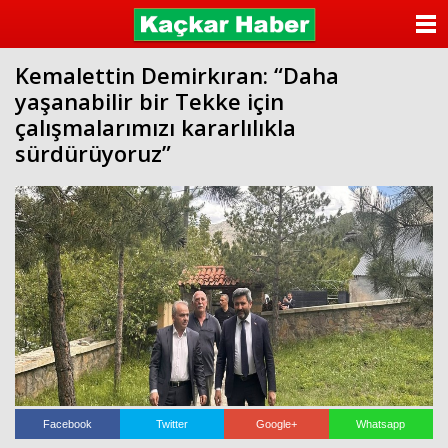
ANASAYFA
Kemalettin Demirkıran: “Daha
KATEGORİLER
yaşanabilir bir Tekke için
çalışmalarımızı kararlılıkla
YAZARLAR
sürdürüyoruz”
ANKETLER
FOTO GALERİ
VİDEO GALERİ
KÜNYE
İLETİŞİM
Facebook
Twitter
Google+
Whatsapp