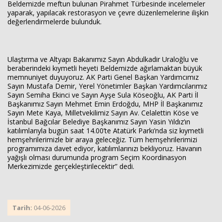
Beldemizde meftun bulunan Pirahmet Türbesinde incelemeler
yaparak, yapılacak restorasyon ve çevre düzenlemelerine ilişkin
değerlendirmelerde bulunduk.
Ulaştırma ve Altyapı Bakanımız Sayın Abdulkadir Uraloğlu ve
beraberindeki kıymetli heyeti Beldemizde ağırlamaktan büyük
memnuniyet duyuyoruz. AK Parti Genel Başkan Yardımcımız
Sayın Mustafa Demir, Yerel Yönetimler Başkan Yardımcılarımız
Sayın Semiha Ekinci ve Sayın Ayşe Sula Köseoğlu, AK Parti İl
Başkanımız Sayın Mehmet Emin Erdoğdu, MHP İl Başkanımız
Sayın Mete Kaya, Milletvekilimiz Sayın Av. Celalettin Köse ve
İstanbul Bağcılar Belediye Başkanımız Sayın Yasin Yıldız’ın
katılımlarıyla bugün saat 14.00’te Atatürk Parkı’nda siz kıymetli
hemşehrilerimizle bir araya geleceğiz. Tüm hemşehrilerimizi
programımıza davet ediyor, katılımlarınızı bekliyoruz. Havanın
yağışlı olması durumunda program Seçim Koordinasyon
Merkezimizde gerçekleştirilecektir” dedi.
Tarih:
04-06-2026