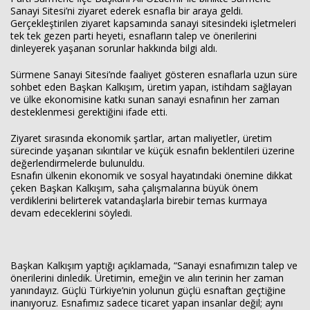
Sanayi Sitesi’ni ziyaret ederek esnafla bir araya geldi.
Gerçekleştirilen ziyaret kapsamında sanayi sitesindeki işletmeleri
tek tek gezen parti heyeti, esnafların talep ve önerilerini
dinleyerek yaşanan sorunlar hakkında bilgi aldı.
Sürmene Sanayi Sitesi’nde faaliyet gösteren esnaflarla uzun süre
sohbet eden Başkan Kalkışım, üretim yapan, istihdam sağlayan
Haberin Doğru Adresi.
ve ülke ekonomisine katkı sunan sanayi esnafının her zaman
desteklenmesi gerektiğini ifade etti.
Ziyaret sırasında ekonomik şartlar, artan maliyetler, üretim
sürecinde yaşanan sıkıntılar ve küçük esnafın beklentileri üzerine
değerlendirmelerde bulunuldu.
Esnafın ülkenin ekonomik ve sosyal hayatındaki önemine dikkat
çeken Başkan Kalkışım, saha çalışmalarına büyük önem
verdiklerini belirterek vatandaşlarla birebir temas kurmaya
devam edeceklerini söyledi.
Başkan Kalkışım yaptığı açıklamada, “Sanayi esnafımızın talep ve
önerilerini dinledik. Üretimin, emeğin ve alın terinin her zaman
yanındayız. Güçlü Türkiye’nin yolunun güçlü esnaftan geçtiğine
inanıyoruz. Esnafımız sadece ticaret yapan insanlar değil; aynı