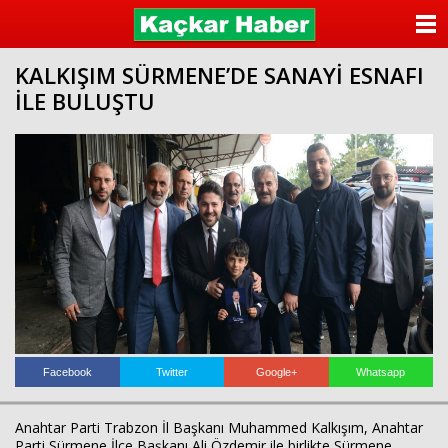
ANASAYFA
KALKIŞIM SÜRMENE’DE SANAYİ ESNAFI
KATEGORİLER
İLE BULUŞTU
YAZARLAR
ANKETLER
FOTO GALERİ
VİDEO GALERİ
KÜNYE
İLETİŞİM
Facebook
Twitter
Google+
Whatsapp
Anahtar Parti Trabzon İl Başkanı Muhammed Kalkışım, Anahtar
Parti Sürmene İlçe Başkanı Ali Özdemir ile birlikte Sürmene