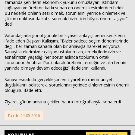
zamanda şehirlerin ekonomik yükünü omuzlayan, istihdam
sağlayan ve üretime katkı sunan en önemli kesimlerden biridir.
Bu nedenle onların sesi olmak, sorunlarını yerinde dinlemek ve
çözüm noktasında katkı sunmak bizim için büyük önem taşıyor”
dedi.
Vatandaşlarla gönül gönüle bir siyaset anlayışı benimsediklerini
ifade eden Başkan Kalkışım, “Bizler sadece seçim dönemlerinde
değil, her zaman sahada olan bir anlayışla hareket ediyoruz.
Sanayi sitelerimizde çalışan ustalarımızın, emekçilerimizin ve
esnafımızın yaşadığı her sorun aslında toplumun ortak
sorunudur. Anahtar Parti olarak üretimin, emeğin ve alın terinin
yanında olmaya devam edeceğiz” ifadelerini kullandı.
Sanayi esnafı da gerçekleştirilen ziyaretten memnuniyet
duyduklarını belirterek, sorunlarının yerinde dinlenmesinin önemli
olduğunu ifade etti.
Ziyaret günün anısına çekilen hatıra fotoğraflarıyla sona erdi.
Tarih:
24-05-2026