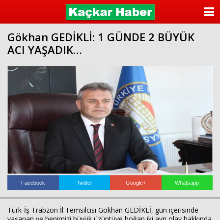
ANASAYFA
Gökhan GEDİKLİ: 1 GÜNDE 2 BÜYÜK
KATEGORİLER
ACI YAŞADIK…
YAZARLAR
ANKETLER
FOTO GALERİ
VİDEO GALERİ
KÜNYE
İLETİŞİM
Facebook
Twitter
Google+
Whatsapp
Türk-İş Trabzon İl Temsilcisi Gökhan GEDİKLİ, gün içerisinde
yaşanan ve hepimizi büyük üzüntüye boğan iki ayrı olay hakkında