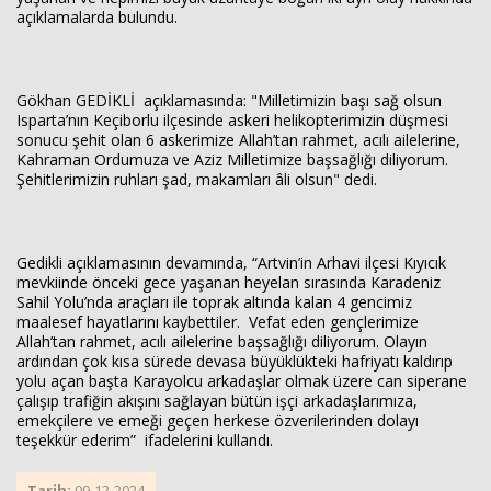
açıklamalarda bulundu.
Gökhan GEDİKLİ açıklamasında: "Milletimizin başı sağ olsun
Isparta’nın Keçiborlu ilçesinde askeri helikopterimizin düşmesi
sonucu şehit olan 6 askerimize Allah’tan rahmet, acılı ailelerine,
Haberin Doğru Adresi.
Kahraman Ordumuza ve Aziz Milletimize başsağlığı diliyorum.
Şehitlerimizin ruhları şad, makamları âli olsun" dedi.
Gedikli açıklamasının devamında, “Artvin’in Arhavi ilçesi Kıyıcık
mevkiinde önceki gece yaşanan heyelan sırasında Karadeniz
Sahil Yolu’nda araçları ile toprak altında kalan 4 gencimiz
maalesef hayatlarını kaybettiler. Vefat eden gençlerimize
Allah’tan rahmet, acılı ailelerine başsağlığı diliyorum. Olayın
ardından çok kısa sürede devasa büyüklükteki hafriyatı kaldırıp
yolu açan başta Karayolcu arkadaşlar olmak üzere can siperane
çalışıp trafiğin akışını sağlayan bütün işçi arkadaşlarımıza,
emekçilere ve emeği geçen herkese özverilerinden dolayı
teşekkür ederim” ifadelerini kullandı.
Tarih:
09-12-2024