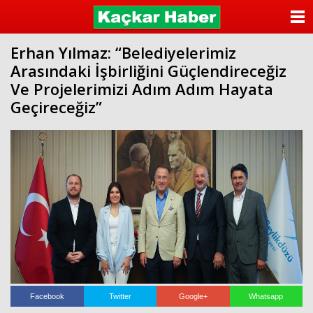
ANASAYFA
Erhan Yılmaz: “Belediyelerimiz
KATEGORİLER
Arasındaki İşbirliğini Güçlendireceğiz
Ve Projelerimizi Adım Adım Hayata
YAZARLAR
Geçireceğiz”
ANKETLER
FOTO GALERİ
VİDEO GALERİ
KÜNYE
İLETİŞİM
Facebook
Twitter
Google+
Whatsapp