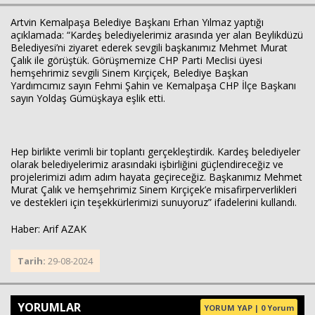
Artvin Kemalpaşa Belediye Başkanı Erhan Yılmaz yaptığı
açıklamada: “Kardeş belediyelerimiz arasında yer alan Beylikdüzü
Belediyesi’ni ziyaret ederek sevgili başkanımız Mehmet Murat
Çalık ile görüştük. Görüşmemize CHP Parti Meclisi üyesi
hemşehrimiz sevgili Sinem Kırçiçek, Belediye Başkan
Yardımcımız sayın Fehmi Şahin ve Kemalpaşa CHP İlçe Başkanı
Haberin Doğru Adresi.
sayın Yoldaş Gümüşkaya eşlik etti.
Hep birlikte verimli bir toplantı gerçekleştirdik. Kardeş belediyeler
olarak belediyelerimiz arasındaki işbirliğini güçlendireceğiz ve
projelerimizi adım adım hayata geçireceğiz. Başkanımız Mehmet
Murat Çalık ve hemşehrimiz Sinem Kırçiçek’e misafirperverlikleri
ve destekleri için teşekkürlerimizi sunuyoruz” ifadelerini kullandı.
Haber: Arif AZAK
Tarih:
29-08-2024
YORUMLAR
YORUM YAP | 0 Yorum