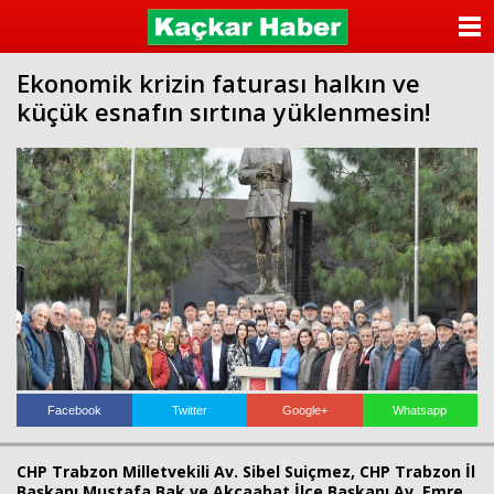
ANASAYFA
Ekonomik krizin faturası halkın ve
KATEGORİLER
küçük esnafın sırtına yüklenmesin!
YAZARLAR
ANKETLER
FOTO GALERİ
VİDEO GALERİ
KÜNYE
İLETİŞİM
Facebook
Twitter
Google+
Whatsapp
CHP Trabzon Milletvekili Av. Sibel Suiçmez, CHP Trabzon İl
Başkanı Mustafa Bak ve Akçaabat İlçe Başkanı Av. Emre