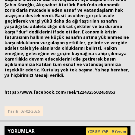
Şahin Köroğlu, Akçaabat Atatürk Parkı’nda ekonomik
zorluklarla mücadele eden esnaf ve vatandaşların hak
arayışına destek verdi. Basit usulden gerçek usule
geçirilerek vergi yükü daha da ağırlaştırılan esnafın
yaşadığı bu adaletsizliğe dikkat çektiler ve bu duruma
karşı "dur" dediklerini ifade ettiler. Ekonomik krizin
faturasının halkın ve küçük esnafın sırtına yüklenmesine
Haberin Doğru Adresi.
karşı olduklarını vurgulayan yetkililer, gelirde ve vergide
adalet talebiyle alanlarda olduklarını belirtti. Halkın
emeğine, geleceğine ve geçim kaynağına sahip çıkmaya
kararlılıkla devam edeceklerini dile getirerek basın
açıklamamıza katılan tüm esnaf ve vatandaşlarımıza
teşekkür ederiz. Kurtuluş yok tek başına. Ya hep beraber,
ya hiçbirimiz! Mesajı verildi.
https://www.facebook.com/reel/1224325502459853
Tarih:
03-02-2026
YORUMLAR
YORUM YAP | 0 Yorum