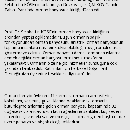
Selahattin KÖSE’nin anlatımıyla Düzköy İlçesi ÇALKÖY Camili
Tabiat Parkı'nda orman banyosu etkinliği düzenledi.
Prof. Dr. Selahattin KÖSE’nin orman banyosu etkinliğinin
ardından yaptığı açıklamada: “Bugün ormanın sağlık
Haberin Doğru Adresi.
fonksiyonundan orman banyosunu anlattık, orman banyosunun
topluma insanlara nasıl bir katkısı olabildiğini uygulamalı olarak
göstermeye çalıştık. Orman banyosu demek ormanda ıslanmak
demek değildir orman banyosu ormanın atmosferini
yakalamaktır. Ormanın bize ne gibi hizmetler sunduğuna çok
yakından tanık olduk. Katılımları için herkese Doğa-Tarih
Derneğimizin üyelerine teşekkür ediyorum” dedi.
Ormanı her yönüyle teneffüs etmek, ormanın atmosferini,
kokularını, seslerini, güzelliklerine odaklanarak, ormanla
bütünleşme anlamına gelen orman banyosu kapsamında 32
doğasever, alandaki uzun ladin ağaçlarına sarıldılar, kuş seslerini
dinlediler, çevredeki sarı ve mor çiçekli orman gülleri başta olmak
üzere papatya ve birçok çiçeği kokladılar.