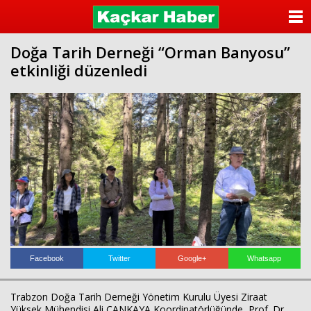
ANASAYFA
Doğa Tarih Derneği “Orman Banyosu”
KATEGORİLER
etkinliği düzenledi
YAZARLAR
ANKETLER
FOTO GALERİ
VİDEO GALERİ
KÜNYE
İLETİŞİM
Facebook
Twitter
Google+
Whatsapp
Trabzon Doğa Tarih Derneği Yönetim Kurulu Üyesi Ziraat
Yüksek Mühendisi Ali ÇANKAYA Koordinatörlüğünde, Prof. Dr.