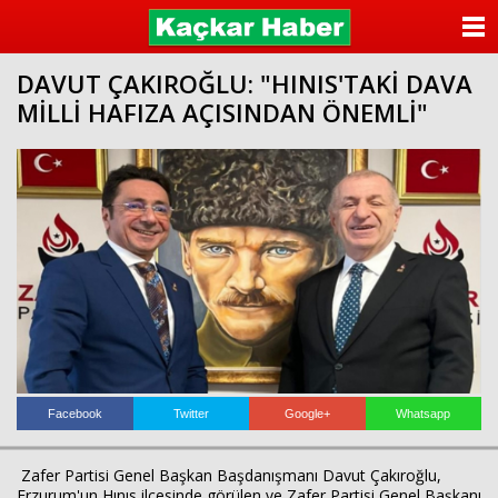
ANASAYFA
DAVUT ÇAKIROĞLU: "HINIS'TAKİ DAVA
KATEGORİLER
MİLLİ HAFIZA AÇISINDAN ÖNEMLİ"
YAZARLAR
ANKETLER
FOTO GALERİ
VİDEO GALERİ
KÜNYE
İLETİŞİM
Facebook
Twitter
Google+
Whatsapp
Zafer Partisi Genel Başkan Başdanışmanı Davut Çakıroğlu,
Erzurum'un Hınıs ilçesinde görülen ve Zafer Partisi Genel Başkanı