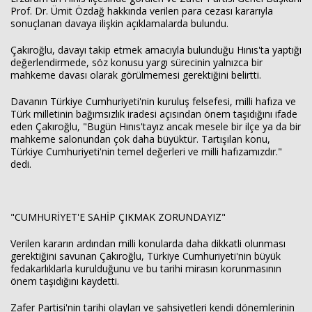
Prof. Dr. Ümit Özdağ hakkında verilen para cezası kararıyla
sonuçlanan davaya ilişkin açıklamalarda bulundu.
Çakıroğlu, davayı takip etmek amacıyla bulunduğu Hınıs'ta yaptığı
değerlendirmede, söz konusu yargı sürecinin yalnızca bir
mahkeme davası olarak görülmemesi gerektiğini belirtti.
Haberin Doğru Adresi.
Davanın Türkiye Cumhuriyeti'nin kuruluş felsefesi, milli hafıza ve
Türk milletinin bağımsızlık iradesi açısından önem taşıdığını ifade
eden Çakıroğlu, "Bugün Hınıs'tayız ancak mesele bir ilçe ya da bir
mahkeme salonundan çok daha büyüktür. Tartışılan konu,
Türkiye Cumhuriyeti'nin temel değerleri ve milli hafızamızdır."
dedi.
"CUMHURİYET'E SAHİP ÇIKMAK ZORUNDAYIZ"
Verilen kararın ardından milli konularda daha dikkatli olunması
gerektiğini savunan Çakıroğlu, Türkiye Cumhuriyeti'nin büyük
fedakarlıklarla kurulduğunu ve bu tarihi mirasın korunmasının
önem taşıdığını kaydetti.
Zafer Partisi'nin tarihi olayları ve şahsiyetleri kendi dönemlerinin