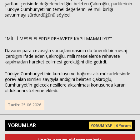
şartları içerisinde değerlendirdiğini belirten Çakıroğlu, partilerinin
Türkiye Cumhuriyeti'nin temel değerlerini ve milli birliği
savunmayı sürdürdüğünü söyledi.
"MİLLİ MESELELERDE REHAVETE KAPILMAMALIYIZ"
Davanın para cezasıyla sonuçlanmasının da önemli bir mesaj
içerdiğini ifade eden Çakıroğlu, milli meselelerde rehavete
kapılmadan hareket edilmesi gerektiğini dile getirdi.
Türkiye Cumhuriyeti'nin kuruluşu ve bağımsızlık mücadelesinde
görev alan isimleri saygıyla andığını belirten Çakıroğlu,
Cumhuriyet'in gelecek nesillere aktarılması konusunda kararlı
olduklarını sözlerine ekledi.
Tarih:
25-06-2026
YORUMLAR
YORUM YAP | 0 Yorum
Henüz yorum eklenmemiştir.