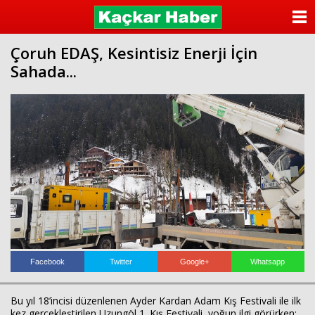
ANASAYFA
Çoruh EDAŞ, Kesintisiz Enerji İçin
KATEGORİLER
Sahada...
YAZARLAR
ANKETLER
FOTO GALERİ
VİDEO GALERİ
KÜNYE
İLETİŞİM
Facebook
Twitter
Google+
Whatsapp
Bu yıl 18’incisi düzenlenen Ayder Kardan Adam Kış Festivali ile ilk
kez gerçekleştirilen Uzungöl 1. Kış Festivali, yoğun ilgi görürken;