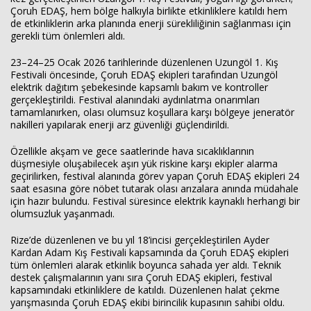
Çoruh EDAŞ, hem bölge halkıyla birlikte etkinliklere katıldı hem
de etkinliklerin arka planında enerji sürekliliğinin sağlanması için
gerekli tüm önlemleri aldı.
23–24–25 Ocak 2026 tarihlerinde düzenlenen Uzungöl 1. Kış
Festivali öncesinde, Çoruh EDAŞ ekipleri tarafından Uzungöl
elektrik dağıtım şebekesinde kapsamlı bakım ve kontroller
Haberin Doğru Adresi.
gerçekleştirildi. Festival alanındaki aydınlatma onarımları
tamamlanırken, olası olumsuz koşullara karşı bölgeye jeneratör
nakilleri yapılarak enerji arz güvenliği güçlendirildi.
Özellikle akşam ve gece saatlerinde hava sıcaklıklarının
düşmesiyle oluşabilecek aşırı yük riskine karşı ekipler alarma
geçirilirken, festival alanında görev yapan Çoruh EDAŞ ekipleri 24
saat esasına göre nöbet tutarak olası arızalara anında müdahale
için hazır bulundu. Festival süresince elektrik kaynaklı herhangi bir
olumsuzluk yaşanmadı.
Rize’de düzenlenen ve bu yıl 18’incisi gerçekleştirilen Ayder
Kardan Adam Kış Festivali kapsamında da Çoruh EDAŞ ekipleri
tüm önlemleri alarak etkinlik boyunca sahada yer aldı. Teknik
destek çalışmalarının yanı sıra Çoruh EDAŞ ekipleri, festival
kapsamındaki etkinliklere de katıldı. Düzenlenen halat çekme
yarışmasında Çoruh EDAŞ ekibi birincilik kupasının sahibi oldu.