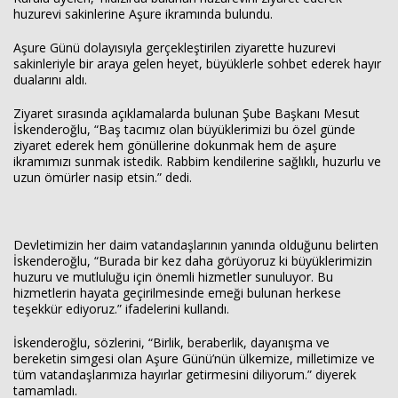
huzurevi sakinlerine Aşure ikramında bulundu.
Aşure Günü dolayısıyla gerçekleştirilen ziyarette huzurevi
sakinleriyle bir araya gelen heyet, büyüklerle sohbet ederek hayır
dualarını aldı.
Ziyaret sırasında açıklamalarda bulunan Şube Başkanı Mesut
Haberin Doğru Adresi.
İskenderoğlu, “Baş tacımız olan büyüklerimizi bu özel günde
ziyaret ederek hem gönüllerine dokunmak hem de aşure
ikramımızı sunmak istedik. Rabbim kendilerine sağlıklı, huzurlu ve
uzun ömürler nasip etsin.” dedi.
Devletimizin her daim vatandaşlarının yanında olduğunu belirten
İskenderoğlu, “Burada bir kez daha görüyoruz ki büyüklerimizin
huzuru ve mutluluğu için önemli hizmetler sunuluyor. Bu
hizmetlerin hayata geçirilmesinde emeği bulunan herkese
teşekkür ediyoruz.” ifadelerini kullandı.
İskenderoğlu, sözlerini, “Birlik, beraberlik, dayanışma ve
bereketin simgesi olan Aşure Günü’nün ülkemize, milletimize ve
tüm vatandaşlarımıza hayırlar getirmesini diliyorum.” diyerek
tamamladı.