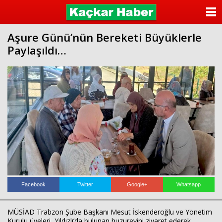
ANASAYFA
Aşure Günü’nün Bereketi Büyüklerle
KATEGORİLER
Paylaşıldı…
YAZARLAR
ANKETLER
FOTO GALERİ
VİDEO GALERİ
KÜNYE
İLETİŞİM
Facebook
Twitter
Google+
Whatsapp
MÜSİAD Trabzon Şube Başkanı Mesut İskenderoğlu ve Yönetim
Kurulu üyeleri, Yıldızlı’da bulunan huzurevini ziyaret ederek