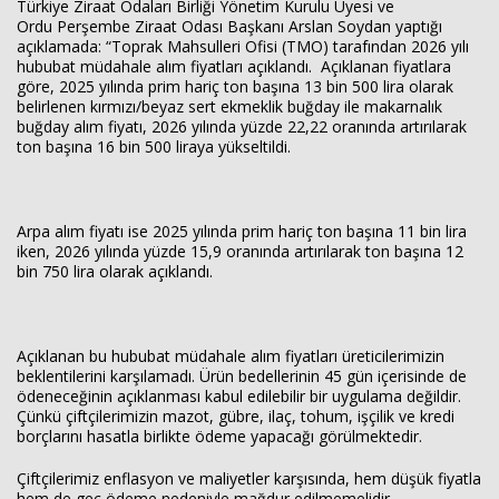
Türkiye Ziraat Odaları Birliği Yönetim Kurulu Üyesi ve
Ordu Perşembe Ziraat Odası Başkanı Arslan Soydan yaptığı
açıklamada: “Toprak Mahsulleri Ofisi (TMO) tarafından 2026 yılı
hububat müdahale alım fiyatları açıklandı. Açıklanan fiyatlara
göre, 2025 yılında prim hariç ton başına 13 bin 500 lira olarak
belirlenen kırmızı/beyaz sert ekmeklik buğday ile makarnalık
buğday alım fiyatı, 2026 yılında yüzde 22,22 oranında artırılarak
ton başına 16 bin 500 liraya yükseltildi.
Haberin Doğru Adresi.
Arpa alım fiyatı ise 2025 yılında prim hariç ton başına 11 bin lira
iken, 2026 yılında yüzde 15,9 oranında artırılarak ton başına 12
bin 750 lira olarak açıklandı.
Açıklanan bu hububat müdahale alım fiyatları üreticilerimizin
beklentilerini karşılamadı. Ürün bedellerinin 45 gün içerisinde de
ödeneceğinin açıklanması kabul edilebilir bir uygulama değildir.
Çünkü çiftçilerimizin mazot, gübre, ilaç, tohum, işçilik ve kredi
borçlarını hasatla birlikte ödeme yapacağı görülmektedir.
Çiftçilerimiz enflasyon ve maliyetler karşısında, hem düşük fiyatla
hem de geç ödeme nedeniyle mağdur edilmemelidir.