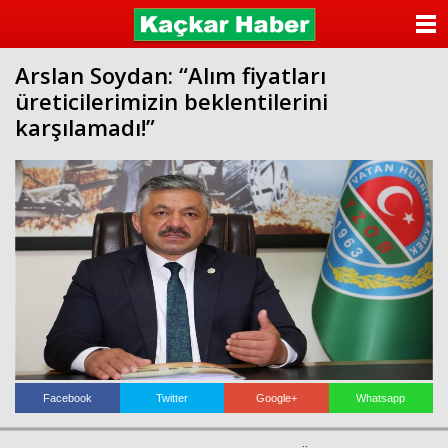
ANASAYFA
Arslan Soydan: “Alım fiyatları
KATEGORİLER
üreticilerimizin beklentilerini
karşılamadı!”
YAZARLAR
ANKETLER
FOTO GALERİ
VİDEO GALERİ
KÜNYE
İLETİŞİM
Facebook
Twitter
Google+
Whatsapp