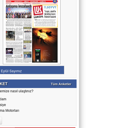
KET
Tüm Anketler
emize nasıl ulaştınız?
klam
siye
ma Motorları