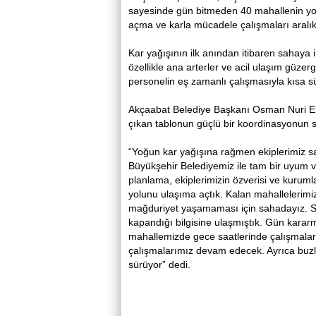
sayesinde gün bitmeden 40 mahallenin yol
açma ve karla mücadele çalışmaları aralı
Kar yağışının ilk anından itibaren sahaya
özellikle ana arterler ve acil ulaşım güzer
personelin eş zamanlı çalışmasıyla kısa sü
Akçaabat Belediye Başkanı Osman Nuri Ekim
çıkan tablonun güçlü bir koordinasyonun
“Yoğun kar yağışına rağmen ekiplerimiz s
Büyükşehir Belediyemiz ile tam bir uyum v
planlama, ekiplerimizin özverisi ve kuruml
yolunu ulaşıma açtık. Kalan mahallelerimi
mağduriyet yaşamaması için sahadayız. S
kapandığı bilgisine ulaşmıştık. Gün karar
mahallemizde gece saatlerinde çalışmaları
çalışmalarımız devam edecek. Ayrıca buz
sürüyor” dedi.