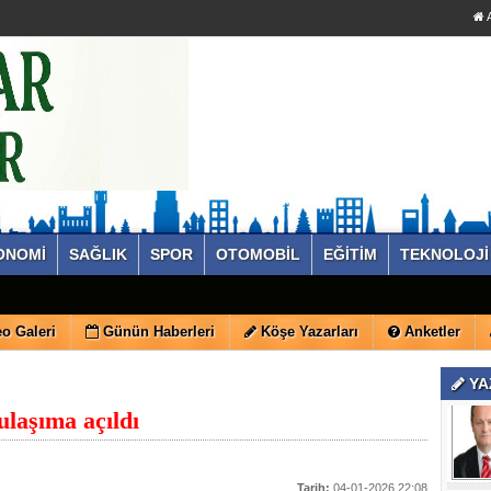
A
ONOMİ
SAĞLIK
SPOR
OTOMOBİL
EĞİTİM
TEKNOLOJİ
o Galeri
Günün Haberleri
Köşe Yazarları
Anketler
YA
ulaşıma açıldı
Tarih:
04-01-2026 22:08