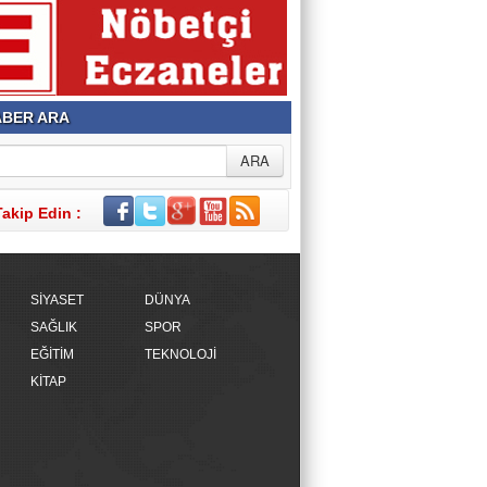
BER ARA
Takip Edin :
SİYASET
DÜNYA
SAĞLIK
SPOR
EĞİTİM
TEKNOLOJİ
KİTAP