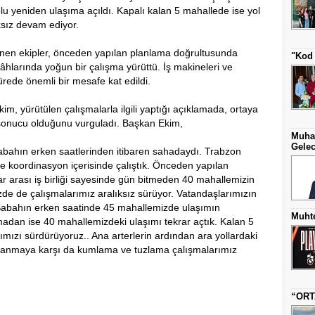
u yeniden ulaşıma açıldı. Kapalı kalan 5 mahallede ise yol
ksız devam ediyor.
 inen ekipler, önceden yapılan planlama doğrultusunda
"Kod 
gâhlarında yoğun bir çalışma yürüttü. İş makineleri ve
rede önemli bir mesafe kat edildi.
, yürütülen çalışmalarla ilgili yaptığı açıklamada, ortaya
 sonucu olduğunu vurguladı. Başkan Ekim,
Muha
Gelec
abahın erken saatlerinden itibaren sahadaydı. Trabzon
e koordinasyon içerisinde çalıştık. Önceden yapılan
ar arası iş birliği sayesinde gün bitmeden 40 mahallemizin
zde de çalışmalarımız aralıksız sürüyor. Vatandaşlarımızın
abahın erken saatinde 45 mahallemizde ulaşımın
Muhte
madan ise 40 mahallemizdeki ulaşımı tekrar açtık. Kalan 5
mızı sürdürüyoruz.. Ana arterlerin ardından ara yollardaki
lanmaya karşı da kumlama ve tuzlama çalışmalarımız
“ORT