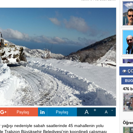
ÇO
BUG
476 b
A
Paylaş
Paylaş
A
Öğren
ar yağışı nedeniyle sabah saatlerinde 45 mahallenin yolu
le Trabzon Büyükşehir Belediyesi’nin koordineli çalışması