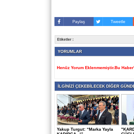
Paylaş
Tweetle
Etiketler :
YORUMLAR
Henüz Yorum Eklenmemiştir.Bu Haber'e
İLGİNİZİ ÇEKEBİLECEK DİĞER GÜNDE
Yakup Turgut: “Marka Yayla
"KARD