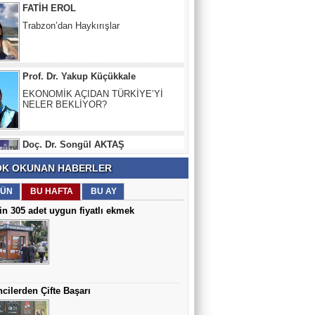
Prof. Dr. Yakup Küçükkale
EKONOMİK AÇIDAN TÜRKİYE’Yİ
NELER BEKLİYOR?
Doç. Dr. Songül AKTAŞ
EBELİK, UNESCO TARAFINDAN
KORUMA ALTINA ALINDI
Prof. Dr. Osman Bektaş
K OKUNAN HABERLER
DOĞU KARADENİZ’DE DEPREM RİSKİ
VAR
ÜN
BU HAFTA
BU AY
in 305 adet uygun fiyatlı ekmek
İsmail Kansız
Vadi boyunca araç parkı ve terkedilmiş
anılar...
cilerden Çifte Başarı
Ziraat Yüksek Mühendisi Cemil
Bozbaş