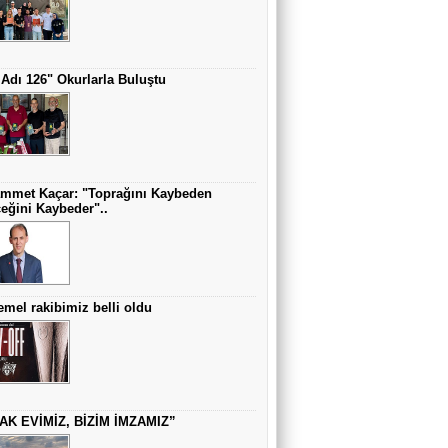
BÜYÜKŞEHİR BELEDİYELERİ VE
TARIMDAKİ SOSYAL ROLLERİ
Prof. Dr. Turan SET
Adı 126" Okurlarla Buluştu
Sağlıklı Olmak Herkes İçin Önemlidir
Doç. Dr. Sami FİDAN
mmet Kaçar: "Toprağını Kaybeden
YUTMA GÜÇLÜĞÜNÜZÜN NEDENİ
eğini Kaybeder"..
AKALAZYA OLABİLİR
Prof. Dr. Mustafa YILMAZ
Kemik Ağrıları Multiple Myeloma’nın
Habercisi Olabilir
mel rakibimiz belli oldu
Prof. Dr. Uğur Üçüncü
“Sözde Pontus Devleti kurma hedefi Batı
destekli Yunan projesidir”
AK EVİMİZ, BİZİM İMZAMIZ”