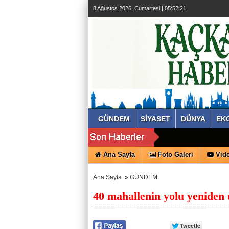
8 Ağustos 2026, Cumartesi | 05:52:22
GÜNDEM
SİYASET
DÜNYA
EK
Ana Sayfa
Foto Galeri
Vide
Ana Sayfa
»
GÜNDEM
40 mahallenin yolu yeniden 