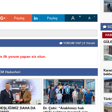
A
Paylaş
Paylaş
A
SO
HAB
GÜLE
YORUM YAP | 0 Yorum
 ilk yorum yapan siz olun.
Karad
M Haberleri
bekle
Türki
EŞLİĞİMİZ DAHA DA
Dr. Çebi: “Araklımızı hak