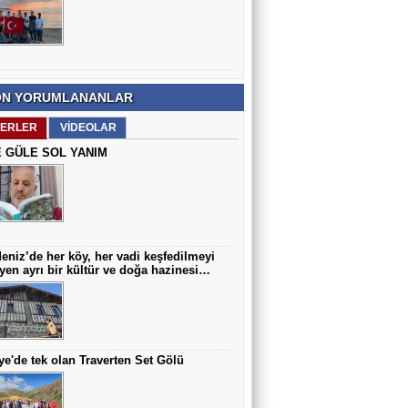
Prof. Dr. Mustafa İmamoğlu
Çocuklarda En Sık Görülen Doğumsal
Anomalilerden Biri: Hipospadias
N YORUMLANANLAR
Arif AZAK
Hoca Mezarı Yaylası Doğaseverleri
ERLER
VİDEOLAR
Büyüledi…
 GÜLE SOL YANIM
eniz’de her köy, her vadi keşfedilmeyi
yen ayrı bir kültür ve doğa hazinesi…
ye'de tek olan Traverten Set Gölü