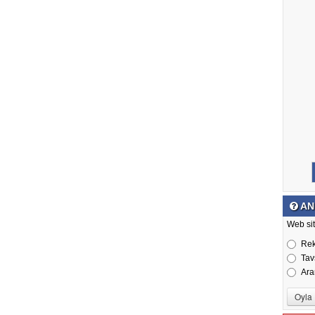
AN
Web sit
Re
Tav
Ara