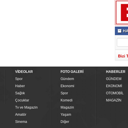
HA
Bizi 
VİDEOLAR
FOTO GALERİ
HABERLER
Spor
Gündem
GÜNDEM
Haber
Ekonomi
EKONOMİ
Sağlık
Spor
OTOMOBİL
Çocuklar
Komedi
MAGAZİN
Tv ve Magazin
Magazin
Amatör
Yaşam
Sinema
Diğer