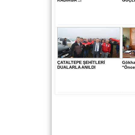
KADIRGA ..!”
GÜÇL
ÇATALTEPE ŞEHİTLERİ
Gökha
DUALARLA ANILDI
“Öncel