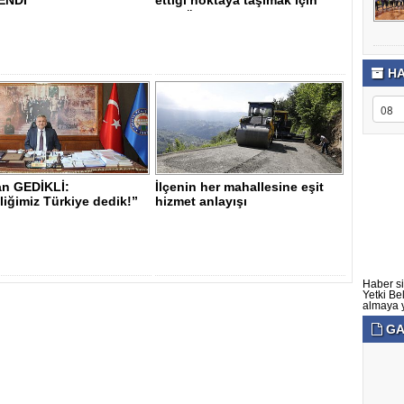
ENDİ"
ettiği noktaya taşımak için
var gü..
HA
n GEDİKLİ:
İlçenin her mahallesine eşit
iğimiz Türkiye dedik!”
hizmet anlayışı
Haber si
Yetki Be
almaya ye
GA