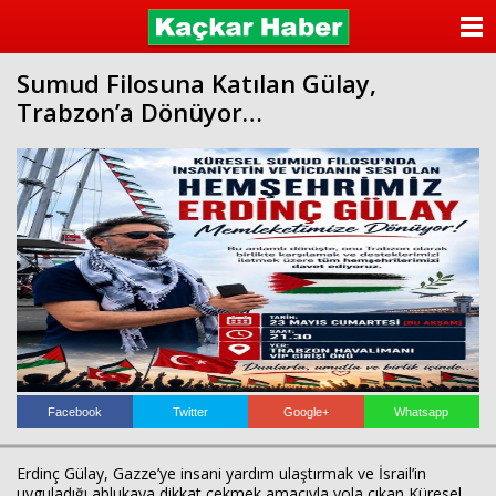
ANASAYFA
Sumud Filosuna Katılan Gülay,
KATEGORİLER
Trabzon’a Dönüyor…
YAZARLAR
ANKETLER
FOTO GALERİ
VİDEO GALERİ
KÜNYE
İLETİŞİM
Facebook
Twitter
Google+
Whatsapp
Erdinç Gülay, Gazze’ye insani yardım ulaştırmak ve İsrail’in
uyguladığı ablukaya dikkat çekmek amacıyla yola çıkan Küresel