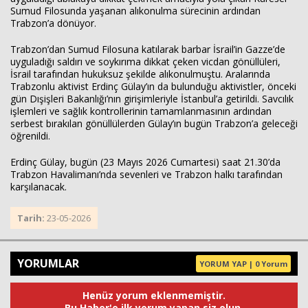
Sumud Filosunda yaşanan alıkonulma sürecinin ardından
Trabzon’a dönüyor.
Trabzon’dan Sumud Filosuna katılarak barbar İsrail’in Gazze’de
uyguladığı saldırı ve soykırıma dikkat çeken vicdan gönüllüleri,
İsrail tarafından hukuksuz şekilde alıkonulmuştu. Aralarında
Trabzonlu aktivist Erdinç Gülay’ın da bulunduğu aktivistler, önceki
Haberin Doğru Adresi.
gün Dışişleri Bakanlığı’nın girişimleriyle İstanbul’a getirildi. Savcılık
işlemleri ve sağlık kontrollerinin tamamlanmasının ardından
serbest bırakılan gönüllülerden Gülay’ın bugün Trabzon’a geleceği
öğrenildi.
Erdinç Gülay, bugün (23 Mayıs 2026 Cumartesi) saat 21.30’da
Trabzon Havalimanı’nda sevenleri ve Trabzon halkı tarafından
karşılanacak.
Tarih:
23-05-2026
YORUMLAR
YORUM YAP | 0 Yorum
Henüz yorum eklenmemiştir.
Bu Haber'e ilk yorum yapan siz olun.