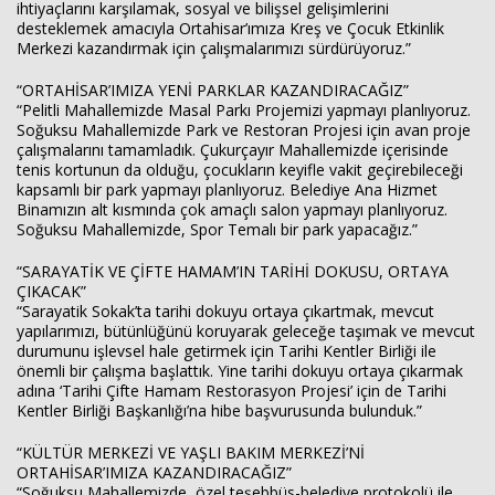
ihtiyaçlarını karşılamak, sosyal ve bilişsel gelişimlerini
desteklemek amacıyla Ortahisar’ımıza Kreş ve Çocuk Etkinlik
Merkezi kazandırmak için çalışmalarımızı sürdürüyoruz.”
“ORTAHİSAR’IMIZA YENİ PARKLAR KAZANDIRACAĞIZ”
“Pelitli Mahallemizde Masal Parkı Projemizi yapmayı planlıyoruz.
Soğuksu Mahallemizde Park ve Restoran Projesi için avan proje
çalışmalarını tamamladık. Çukurçayır Mahallemizde içerisinde
tenis kortunun da olduğu, çocukların keyifle vakit geçirebileceği
kapsamlı bir park yapmayı planlıyoruz. Belediye Ana Hizmet
Binamızın alt kısmında çok amaçlı salon yapmayı planlıyoruz.
Soğuksu Mahallemizde, Spor Temalı bir park yapacağız.”
“SARAYATİK VE ÇİFTE HAMAM’IN TARİHİ DOKUSU, ORTAYA
ÇIKACAK”
“Sarayatik Sokak’ta tarihi dokuyu ortaya çıkartmak, mevcut
yapılarımızı, bütünlüğünü koruyarak geleceğe taşımak ve mevcut
durumunu işlevsel hale getirmek için Tarihi Kentler Birliği ile
önemli bir çalışma başlattık. Yine tarihi dokuyu ortaya çıkarmak
adına ‘Tarihi Çifte Hamam Restorasyon Projesi’ için de Tarihi
Kentler Birliği Başkanlığı’na hibe başvurusunda bulunduk.”
“KÜLTÜR MERKEZİ VE YAŞLI BAKIM MERKEZİ’Nİ
ORTAHİSAR’IMIZA KAZANDIRACAĞIZ”
“Soğuksu Mahallemizde, özel teşebbüs-belediye protokolü ile