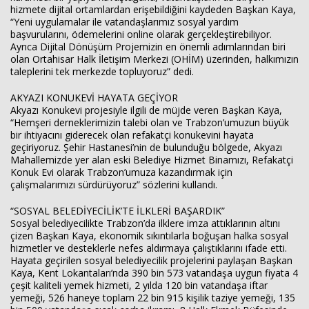
hizmete dijital ortamlardan erişebildiğini kaydeden Başkan Kaya,
“Yeni uygulamalar ile vatandaşlarımız sosyal yardım
başvurularını, ödemelerini online olarak gerçekleştirebiliyor.
Ayrıca Dijital Dönüşüm Projemizin en önemli adımlarından biri
olan Ortahisar Halk İletişim Merkezi (OHİM) üzerinden, halkımızın
taleplerini tek merkezde topluyoruz” dedi.
AKYAZI KONUKEVİ HAYATA GEÇİYOR
Akyazı Konukevi projesiyle ilgili de müjde veren Başkan Kaya,
“Hemşeri derneklerimizin talebi olan ve Trabzon’umuzun büyük
bir ihtiyacını giderecek olan refakatçi konukevini hayata
geçiriyoruz. Şehir Hastanesi’nin de bulunduğu bölgede, Akyazı
Mahallemizde yer alan eski Belediye Hizmet Binamızı, Refakatçi
Konuk Evi olarak Trabzon’umuza kazandırmak için
çalışmalarımızı sürdürüyoruz” sözlerini kullandı.
“SOSYAL BELEDİYECİLİK’TE İLKLERİ BAŞARDIK”
Sosyal belediyecilikte Trabzon’da ilklere imza attıklarının altını
çizen Başkan Kaya, ekonomik sıkıntılarla boğuşan halka sosyal
hizmetler ve desteklerle nefes aldırmaya çalıştıklarını ifade etti.
Hayata geçirilen sosyal belediyecilik projelerini paylaşan Başkan
Kaya, Kent Lokantaları’nda 390 bin 573 vatandaşa uygun fiyata 4
çeşit kaliteli yemek hizmeti, 2 yılda 120 bin vatandaşa iftar
yemeği, 526 haneye toplam 22 bin 915 kişilik taziye yemeği, 135