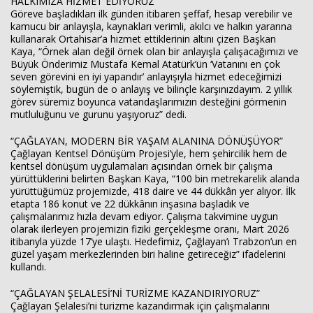
HALKIMIZA HİZMET EDİYORUZ”
Göreve başladıkları ilk günden itibaren şeffaf, hesap verebilir ve
kamucu bir anlayışla, kaynakları verimli, akılcı ve halkın yararına
kullanarak Ortahisar’a hizmet ettiklerinin altını çizen Başkan
Kaya, “Örnek alan değil örnek olan bir anlayışla çalışacağımızı ve
Büyük Önderimiz Mustafa Kemal Atatürk’ün ‘Vatanını en çok
seven görevini en iyi yapandır’ anlayışıyla hizmet edeceğimizi
söylemiştik, bugün de o anlayış ve bilinçle karşınızdayım. 2 yıllık
görev süremiz boyunca vatandaşlarımızın desteğini görmenin
mutluluğunu ve gurunu yaşıyoruz” dedi.
“ÇAĞLAYAN, MODERN BİR YAŞAM ALANINA DÖNÜŞÜYOR”
Çağlayan Kentsel Dönüşüm Projesi’yle, hem şehircilik hem de
kentsel dönüşüm uygulamaları açısından örnek bir çalışma
yürüttüklerini belirten Başkan Kaya, “100 bin metrekarelik alanda
yürüttüğümüz projemizde, 418 daire ve 44 dükkân yer alıyor. İlk
etapta 186 konut ve 22 dükkânın inşasına başladık ve
çalışmalarımız hızla devam ediyor. Çalışma takvimine uygun
olarak ilerleyen projemizin fiziki gerçekleşme oranı, Mart 2026
itibarıyla yüzde 17’ye ulaştı. Hedefimiz, Çağlayan’ı Trabzon’un en
güzel yaşam merkezlerinden biri haline getireceğiz” ifadelerini
kullandı.
“ÇAĞLAYAN ŞELALESİ’Nİ TURİZME KAZANDIRIYORUZ”
Çağlayan Şelalesi’ni turizme kazandırmak için çalışmalarını