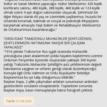
Kültür ve Sanat Merkezi yapacağız. Kültür Merkezimiz; 420 kişilik
konferans salonu, 480 kişilik, 288 kişilik, 468 kişilik ve 124 kişilik
olmak üzere 4 ayrı düğün salonundan oluşacak. Şehrimizin bir
diğer ihtiyacı olarak 60 yaş ve üzerindeki yaşlılarımızı, huzurlu bir
ortamda korumak, bakmak ve sosyal ve psikolojik ihtiyaçlarını
karşılamak amacıyla Yaşlı Bakım ve Rehabilitasyon Merkezimizi
de Ortahisar’ımıza kazandıracağız.”
“ORDU’DAKİ ‘TRABZONLU MUHACİRLER ŞEHİTLİĞİ’NDE,
ŞEHİTLERİMİZİN HATIRASINA YAKIŞIR BİR ÇALIŞMA
YAPACAĞIZ”
“1916 yılında Trabzon’un Rus işgali sırasında muhacirlik
yolculuğuna çıkan atalarımızın yolda hayatını kaybetmesi üzerine
Ordu’nun Perşembe ilçesinde oluşturulan yaklaşık 300 kişinin
yattığı Trabzonlu Muhacirler Şehitliği’ni aziz şehitlerimizin değerli
hatıralarına saygının ve vefanın gereği olarak düzenleyeceğiz.
Konuyla ilgili Ordu Valimize ve Ordu Büyükşehir Belediye
Başkanımıza bu işe talip olduğumuzu bildirdik.”
Başkan Kaya, 2 yıllık çalışmaları anlatan sunumunun ardından
gazetecilerin sorularını cevaplandırdı. Toplantının sonunda
Başkan Kaya, basın mensuplarıyla hatıra fotoğrafı çektirdi.
Tarih:
21-04-2026