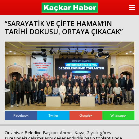
ANASAYFA
“SARAYATİK VE ÇİFTE HAMAM’IN
KATEGORİLER
TARİHİ DOKUSU, ORTAYA ÇIKACAK”
YAZARLAR
ANKETLER
FOTO GALERİ
VİDEO GALERİ
KÜNYE
İLETİŞİM
Facebook
Twitter
Google+
Whatsapp
Ortahisar Belediye Başkanı Ahmet Kaya, 2 yıllık görev
süresindeki çalışmalarını değerlendirdiği basın toplantısında,