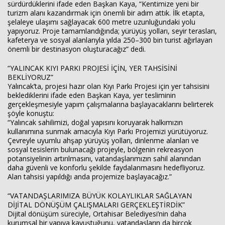
sürdürdüklerini ifade eden Başkan Kaya, “Kentimize yeni bir
turizm alanı kazandırmak için önemli bir adım attık. İlk etapta,
şelaleye ulaşımı sağlayacak 600 metre uzunluğundaki yolu
yapıyoruz. Proje tamamlandığında; yürüyüş yolları, seyir terasları,
kafeterya ve sosyal alanlarıyla yılda 250–300 bin turist ağırlayan
önemli bir destinasyon oluşturacağız” dedi.
“YALINCAK KIYI PARKI PROJESİ İÇİN, YER TAHSİSİNİ
BEKLİYORUZ”
Yalıncak’ta, projesi hazır olan Kıyı Parkı Projesi için yer tahsisini
beklediklerini ifade eden Başkan Kaya, yer tesliminin
gerçekleşmesiyle yapım çalışmalarına başlayacaklarını belirterek
şöyle konuştu:
“Yalıncak sahilimizi, doğal yapısını koruyarak halkımızın
kullanımına sunmak amacıyla Kıyı Parkı Projemizi yürütüyoruz.
Çevreyle uyumlu ahşap yürüyüş yolları, dinlenme alanları ve
sosyal tesislerin bulunacağı projeyle, bölgenin rekreasyon
potansiyelinin artırılmasını, vatandaşlarımızın sahil alanından
daha güvenli ve konforlu şekilde faydalanmasını hedefliyoruz.
Alan tahsisi yapıldığı anda projemize başlayacağız.”
“VATANDAŞLARIMIZA BÜYÜK KOLAYLIKLAR SAĞLAYAN
DİJİTAL DÖNÜŞÜM ÇALIŞMALARI GERÇEKLEŞTİRDİK”
Dijital dönüşüm süreciyle, Ortahisar Belediyesi’nin daha
kurumsal bir yapıya kavuştuğunu, vatandaşların da birçok