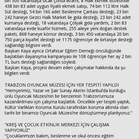
bin 500 vatandaşa sıcak çorba ikramı, 8 Halk Ekmek Büfesinde
438 bin 83 adet uygun fiyatlı ekmek satışı, 74 bin 112 litre Halk
Süt desteği, 54 bin 160 adet Beslenme Çantası desteği, 23 bin
242 haneye Gezici Halk Market ile gıda desteği, 23 bin 242 adet
kumanya desteği, 18 vatandaşa Çölyak gıda yardımı, 2 bin 83
vatandaşa evde kuaför hizmeti, 255 aileye yeni doğan destek
paketi, 868 haneye kömür desteği, 3 bin 450 vatandaşa 20 bin
750 parça kıyafet desteği ve 1175 öğrenciye de kırtasiye desteği
sağlandığı bilgisini verdi.
Başkan Kaya ayrıca Ortahisar Eğitim Derneği öncülüğünde
başlatılan dayanışma kampanyası ile 108 öğrenciye her ay 2 bin
TL burs desteği sağlandığını söyledi.
Başkan Kaya, projesi devam eden çalışmalar hakkında da şu
bilgileri verdi:
TRABZON OYUNCAK MÜZESİ İÇİN YER TESPİTİ YAPILDI
“Hemşerimiz, Yazar ve Şair Sunay Akın’ın İstanbul’da kurduğu
ünlü Oyuncak Müzesi’nin bir benzerinin Trabzon’umuza
kazandırılması için çalışma başlattık. Öncelikle yer tespiti yaptık,
Kültür Varlıkları Koruma Kurulu tarafından koruma altında olan
tarihi bir binamızı Oyuncak Müzesi’ne dönüştürmeyi planlıyoruz.”
“KREŞ VE ÇOCUK ETKİNLİK MERKEZİ İÇİN ÇALIŞMA
YAPIYORUZ”
“Çocuklarımızın bakım, beslenme ve okul öncesi eğitim