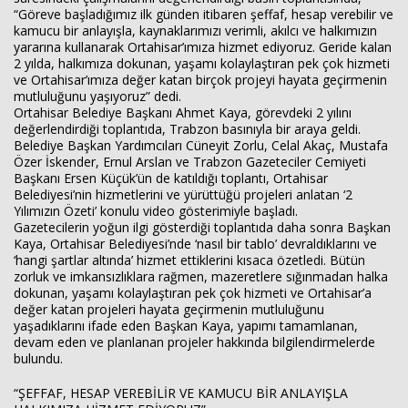
“Göreve başladığımız ilk günden itibaren şeffaf, hesap verebilir ve
kamucu bir anlayışla, kaynaklarımızı verimli, akılcı ve halkımızın
yararına kullanarak Ortahisar’ımıza hizmet ediyoruz. Geride kalan
2 yılda, halkımıza dokunan, yaşamı kolaylaştıran pek çok hizmeti
ve Ortahisar’ımıza değer katan birçok projeyi hayata geçirmenin
mutluluğunu yaşıyoruz” dedi.
Ortahisar Belediye Başkanı Ahmet Kaya, görevdeki 2 yılını
Haberin Doğru Adresi.
değerlendirdiği toplantıda, Trabzon basınıyla bir araya geldi.
Belediye Başkan Yardımcıları Cüneyit Zorlu, Celal Akaç, Mustafa
Özer İskender, Ernul Arslan ve Trabzon Gazeteciler Cemiyeti
Başkanı Ersen Küçük’ün de katıldığı toplantı, Ortahisar
Belediyesi’nin hizmetlerini ve yürüttüğü projeleri anlatan ‘2
Yılımızın Özeti’ konulu video gösterimiyle başladı.
Gazetecilerin yoğun ilgi gösterdiği toplantıda daha sonra Başkan
Kaya, Ortahisar Belediyesi’nde ‘nasıl bir tablo’ devraldıklarını ve
‘hangi şartlar altında’ hizmet ettiklerini kısaca özetledi. Bütün
zorluk ve imkansızlıklara rağmen, mazeretlere sığınmadan halka
dokunan, yaşamı kolaylaştıran pek çok hizmeti ve Ortahisar’a
değer katan projeleri hayata geçirmenin mutluluğunu
yaşadıklarını ifade eden Başkan Kaya, yapımı tamamlanan,
devam eden ve planlanan projeler hakkında bilgilendirmelerde
bulundu.
“ŞEFFAF, HESAP VEREBİLİR VE KAMUCU BİR ANLAYIŞLA