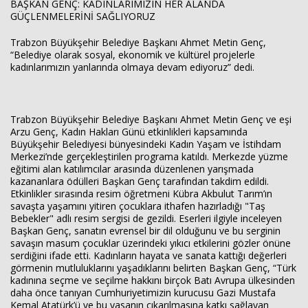
BAŞKAN GENÇ: KADINLARIMIZIN HER ALANDA
GÜÇLENMELERİNİ SAĞLIYORUZ
Trabzon Büyükşehir Belediye Başkanı Ahmet Metin Genç,
“Belediye olarak sosyal, ekonomik ve kültürel projelerle
kadınlarımızın yanlarında olmaya devam ediyoruz” dedi.
Haberin Doğru Adresi.
Trabzon Büyükşehir Belediye Başkanı Ahmet Metin Genç ve eşi
Arzu Genç, Kadın Hakları Günü etkinlikleri kapsamında
Büyükşehir Belediyesi bünyesindeki Kadın Yaşam ve İstihdam
Merkezi’nde gerçekleştirilen programa katıldı. Merkezde yüzme
eğitimi alan katılımcılar arasında düzenlenen yarışmada
kazananlara ödülleri Başkan Genç tarafından takdim edildi.
Etkinlikler sırasında resim öğretmeni Kübra Akbulut Tarım’ın
savaşta yaşamını yitiren çocuklara ithafen hazırladığı "Taş
Bebekler" adlı resim sergisi de gezildi. Eserleri ilgiyle inceleyen
Başkan Genç, sanatın evrensel bir dil olduğunu ve bu serginin
savaşın masum çocuklar üzerindeki yıkıcı etkilerini gözler önüne
serdiğini ifade etti. Kadınların hayata ve sanata kattığı değerleri
görmenin mutluluklarını yaşadıklarını belirten Başkan Genç, “Türk
kadınına seçme ve seçilme hakkını birçok Batı Avrupa ülkesinden
daha önce tanıyan Cumhuriyetimizin kurucusu Gazi Mustafa
Kemal Atatürk’ü ve bu yasanın çıkarılmasına katkı sağlayan