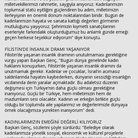
milletvekillerimizi rahmetle, saygıyla anıyoruz. Kadınlarımızın
toplumsal statü eşitliğini güçlendiren bu adım, milletimizin
ilerleyişinin en önemli dönüm noktalarından biridir. Bugün de
kadınlarımızın hayata ve sanata kattığı değerleri görmenin
mutluluğunu yaşıyoruz. Şehrimizin kıymetli sanatçılarının
eserleriyle farkındalık oluşturduğumuz bu anlamlı günde emeği
geçen herkese teşekkür ediyorum” diye konuştu.
FİLİSTİN’DE İNSANLIK DRAMI YAŞANIYOR
Filistin’de yaşanan insanlık dramının unutulmaması gerektiğine
vurgu yapan Başkan Genç, “Bugün dünya genelinde kadın
haklarını konuşurken, Filistin’de yaşanan insanlık dramını da
unutmamak gerekir. Kadınlar ve çocuklar, İsrail'in acımasız
saldırılarında hayatını kaybederken, dünyanın sessizliği insanlığın
vicdanında derin yaralar açmaktadır. Bu adaletsiz düzenin
değişmesi için Türkiye’nin daha güçlü olması gerektiğine
inanıyoruz. Güçlü bir Türkiye, hem milletimizin hem de
mazlumların sesi olacaktır. Kadının ve erkeğin birlikte güçlü
olduğu bir toplumda aile yapılarımız ve değerlerimizle dünyaya
örnek olacağımıza yürekten inanıyorum” dedi.
KADINLARIMIZIN EMEĞİNİ DEĞERLİ KILIYORUZ
Başkan Genç, sözlerini şöyle sürdürdü: “Belediye olarak
kadınlarımıza yönelik sosyal, ekonomik ve kültürel projelerle