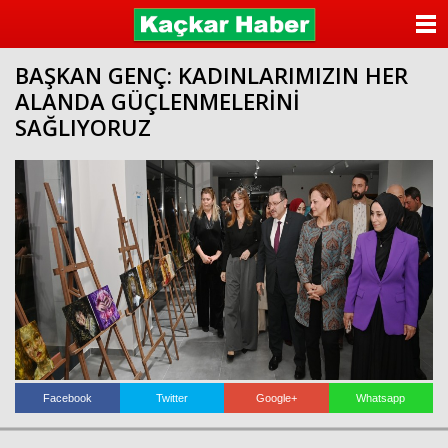
ANASAYFA
BAŞKAN GENÇ: KADINLARIMIZIN HER
KATEGORİLER
ALANDA GÜÇLENMELERİNİ
SAĞLIYORUZ
YAZARLAR
ANKETLER
FOTO GALERİ
VİDEO GALERİ
KÜNYE
İLETİŞİM
Facebook
Twitter
Google+
Whatsapp