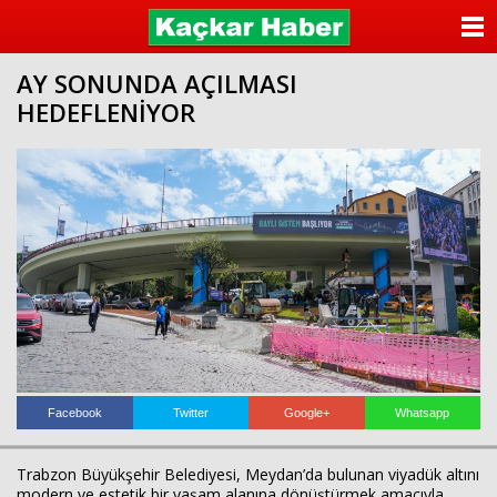
ANASAYFA
AY SONUNDA AÇILMASI
KATEGORİLER
HEDEFLENİYOR
YAZARLAR
ANKETLER
FOTO GALERİ
VİDEO GALERİ
KÜNYE
İLETİŞİM
Facebook
Twitter
Google+
Whatsapp
Trabzon Büyükşehir Belediyesi, Meydan’da bulunan viyadük altını
modern ve estetik bir yaşam alanına dönüştürmek amacıyla