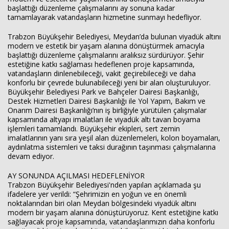
başlattığı düzenleme çalışmalarını ay sonuna kadar
tamamlayarak vatandaşların hizmetine sunmayı hedefliyor.
Trabzon Büyükşehir Belediyesi, Meydan’da bulunan viyadük altını
modern ve estetik bir yaşam alanına dönüştürmek amacıyla
başlattığı düzenleme çalışmalarını aralıksız sürdürüyor. Şehir
estetiğine katkı sağlaması hedeflenen proje kapsamında,
Haberin Doğru Adresi.
vatandaşların dinlenebileceği, vakit geçirebileceği ve daha
konforlu bir çevrede bulunabileceği yeni bir alan oluşturuluyor.
Büyükşehir Belediyesi Park ve Bahçeler Dairesi Başkanlığı,
Destek Hizmetleri Dairesi Başkanlığı ile Yol Yapım, Bakım ve
Onarım Dairesi Başkanlığı’nın iş birliğiyle yürütülen çalışmalar
kapsamında altyapı imalatları ile viyadük altı tavan boyama
işlemleri tamamlandı. Büyükşehir ekipleri, sert zemin
imalatlarının yanı sıra yeşil alan düzenlemeleri, kolon boyamaları,
aydınlatma sistemleri ve taksi durağının taşınması çalışmalarına
devam ediyor.
AY SONUNDA AÇILMASI HEDEFLENİYOR
Trabzon Büyükşehir Belediyesi'nden yapılan açıklamada şu
ifadelere yer verildi: “Şehrimizin en yoğun ve en önemli
noktalarından biri olan Meydan bölgesindeki viyadük altını
modern bir yaşam alanına dönüştürüyoruz. Kent estetiğine katkı
sağlayacak proje kapsamında, vatandaşlarımızın daha konforlu