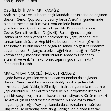
dönüştürecektir” dedi.
OSB İLE İSTİHDAMI ARTIRACAĞIZ
Araklı’nın çevre ve istihdam başlıklarındaki sorunlarına da değinen
Başkan Genç, “Çöp sorunu uzun yıllardır Araklı’nın gündeminde
olan bir mesele. Artık mevcut yöntemlerle bunun
çözülemeyeceği net olarak ortaya çıktı. Bu nedenle konuyu
Çevre, Şehircilik ve İklim Değişikliği Bakanlığımıza taşıdık.
Bakanlıktan gelen yetkililer incelemelerini yaptı, rapor süreci
tamamlanmak üzere. Hep birlikte bu sorunu kökten çözmek
zorundayız. Bunun yanında organize sanayi bölgesi çalışmamız
devam ediyor. Başlangıçta tekstil ağırlıklı planladığımız OSB’yi
karma sanayi modeline dönüştürdük. Amacımız istihdamı
artırmak ve Araklı’nın ekonomik yapısını güçlendirmektir”
ifadelerini kullandı.
ARAKLI’YI DAHA GÜÇLÜ HALE GETİRECEĞİZ
İlçede hayata geçirilen ve planlanan yatırımları da paylaşan
Başkan Genç, “Araklı’mıza kazandırdığımız itfaiye teşkilatı
hizmete başladı. Yaklaşık 25 milyon liralık bir yatırımla modern bir
yapı oluşturduk. Sahil düzenlemesi ve plaj projemizle ilçemize
yeni bir sosyal yaşam alanı kazandırmak istiyoruz. Kültür merkezi
ise Araklı için vazgeçilmez bir ihtiyaçtır, bu projeyi mutlaka
hayata geçireceğiz. Yayla yollarında da çalışmalarımız sürüyor.
Ulaşımda ise vatandaşlarımızın güvenliğini ön planda tutarak