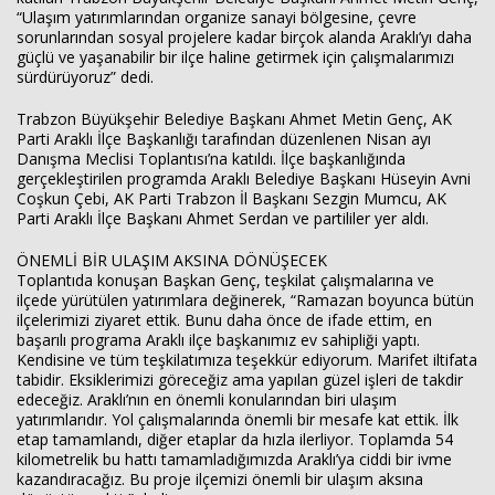
“Ulaşım yatırımlarından organize sanayi bölgesine, çevre
sorunlarından sosyal projelere kadar birçok alanda Araklı’yı daha
güçlü ve yaşanabilir bir ilçe haline getirmek için çalışmalarımızı
sürdürüyoruz” dedi.
Trabzon Büyükşehir Belediye Başkanı Ahmet Metin Genç, AK
Parti Araklı İlçe Başkanlığı tarafından düzenlenen Nisan ayı
Haberin Doğru Adresi.
Danışma Meclisi Toplantısı’na katıldı. İlçe başkanlığında
gerçekleştirilen programda Araklı Belediye Başkanı Hüseyin Avni
Coşkun Çebi, AK Parti Trabzon İl Başkanı Sezgin Mumcu, AK
Parti Araklı İlçe Başkanı Ahmet Serdan ve partililer yer aldı.
ÖNEMLİ BİR ULAŞIM AKSINA DÖNÜŞECEK
Toplantıda konuşan Başkan Genç, teşkilat çalışmalarına ve
ilçede yürütülen yatırımlara değinerek, “Ramazan boyunca bütün
ilçelerimizi ziyaret ettik. Bunu daha önce de ifade ettim, en
başarılı programa Araklı ilçe başkanımız ev sahipliği yaptı.
Kendisine ve tüm teşkilatımıza teşekkür ediyorum. Marifet iltifata
tabidir. Eksiklerimizi göreceğiz ama yapılan güzel işleri de takdir
edeceğiz. Araklı’nın en önemli konularından biri ulaşım
yatırımlarıdır. Yol çalışmalarında önemli bir mesafe kat ettik. İlk
etap tamamlandı, diğer etaplar da hızla ilerliyor. Toplamda 54
kilometrelik bu hattı tamamladığımızda Araklı’ya ciddi bir ivme
kazandıracağız. Bu proje ilçemizi önemli bir ulaşım aksına