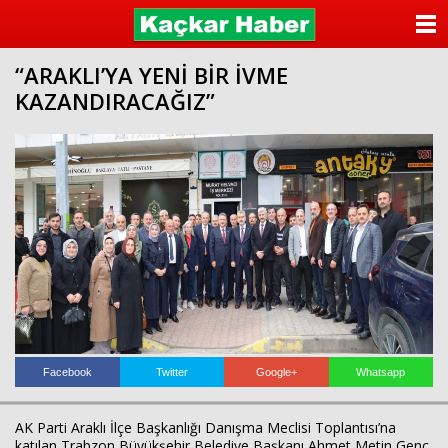
ANASAYFA
“ARAKLI’YA YENİ BİR İVME
KATEGORİLER
KAZANDIRACAĞIZ”
YAZARLAR
ANKETLER
FOTO GALERİ
VİDEO GALERİ
KÜNYE
İLETİŞİM
Facebook
Twitter
Google+
Whatsapp
AK Parti Araklı İlçe Başkanlığı Danışma Meclisi Toplantısı’na
katılan Trabzon Büyükşehir Belediye Başkanı Ahmet Metin Genç,